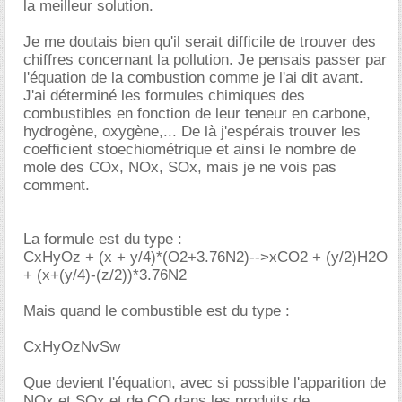
la meilleur solution.
Je me doutais bien qu'il serait difficile de trouver des
chiffres concernant la pollution. Je pensais passer par
l'équation de la combustion comme je l'ai dit avant.
J'ai déterminé les formules chimiques des
combustibles en fonction de leur teneur en carbone,
hydrogène, oxygène,... De là j'espérais trouver les
coefficient stoechiométrique et ainsi le nombre de
mole des COx, NOx, SOx, mais je ne vois pas
comment.
La formule est du type :
CxHyOz + (x + y/4)*(O2+3.76N2)-->xCO2 + (y/2)H2O
+ (x+(y/4)-(z/2))*3.76N2
Mais quand le combustible est du type :
CxHyOzNvSw
Que devient l'équation, avec si possible l'apparition de
NOx et SOx et de CO dans les produits de