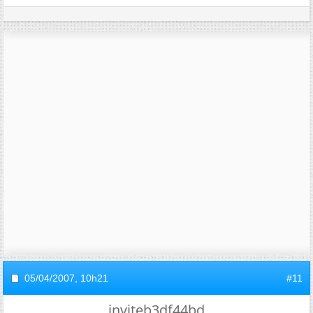
05/04/2007,
10h21
#11
inviteb3df44bd