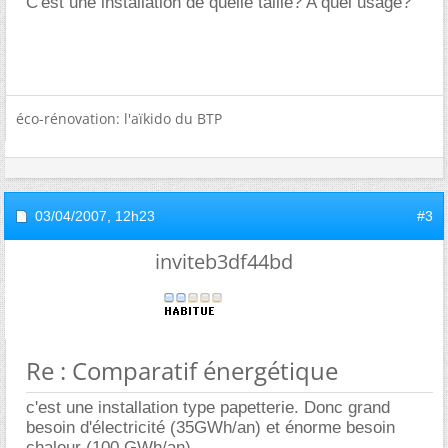
C'est une installation de quelle taille? A quel usage?
éco-rénovation: l'aïkido du BTP
03/04/2007,
12h23
#3
inviteb3df44bd
Re : Comparatif énergétique
c'est une installation type papetterie. Donc grand
besoin d'électricité (35GWh/an) et énorme besoin
chaleur (100 GWh/an).