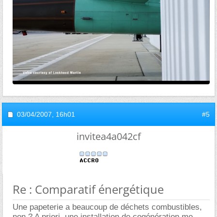
03/04/2007,
16h01
#5
invitea4a042cf
Re : Comparatif énergétique
Une papeterie a beaucoup de déchets combustibles,
non ? A priori, une installation de cogénération me