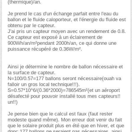
(thermique)/an.
Je prend le cas d'un échange parfait entre l'eau du
ballon et le fluide caloporteur, et l'énergie du fluide est
obtenu par le capteur.
J'ai pris un capteur moyen avec un rendement de 0.8.
Ce capteur est exposé à un éclairement de
900Wh/an/m²pendant 2000h/an, ce qui donne une
puissance récupéré de 0.36W/m².
Ainsi je détermine le nombre de ballon nécessaire et
la surface de capteur.
N=100/0.57=177 ballons seront nécessaire(ouah va
falloir un gros local technique!!!).
S=0.57*10^6/(0.36*2000)=786545m²(et un aéroport
désafecté pour pouvoir installé tous mes capteurs!!
un!!)
Je pense bien que le calcul est faux (faut rester
modeste quand même). Mon erreur doit venir du fait
que le solaire produit plus en été que en hiver, et que
donc 177 ballons ne seraient pas nécessaires, ainsi