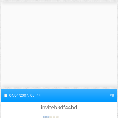
04/04/2007,
08h44
#8
inviteb3df44bd