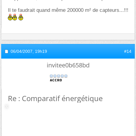
Il te faudrait quand même 200000 m² de capteurs...!!!
06/04/2007,
19h19
#14
invitee0b658bd
Re : Comparatif énergétique
bonjour,
alimenter une papetterie uniquement au solaire me
semble un peu illusoir dans l'immediat, cela ne veut
pas dire que rien ne soit faisable.
Si es souvenirs sont bons, avec un generateur de