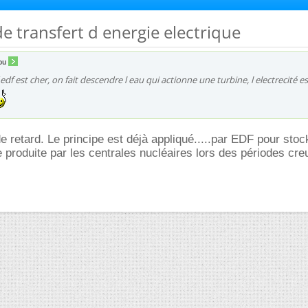
de transfert d energie electrique
ou
f edf est cher, on fait descendre l eau qui actionne une turbine, l electrecité es
e retard. Le principe est déjà appliqué.....par EDF pour stoc
e produite par les centrales nucléaires lors des périodes cre