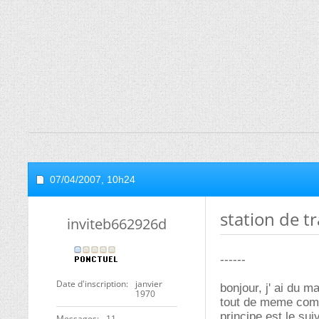
07/04/2007,
10h24
station de t
inviteb662926d
------
Date d'inscription
janvier
bonjour, j' ai du m
1970
tout de meme compl
principe est le sui
Messages
11