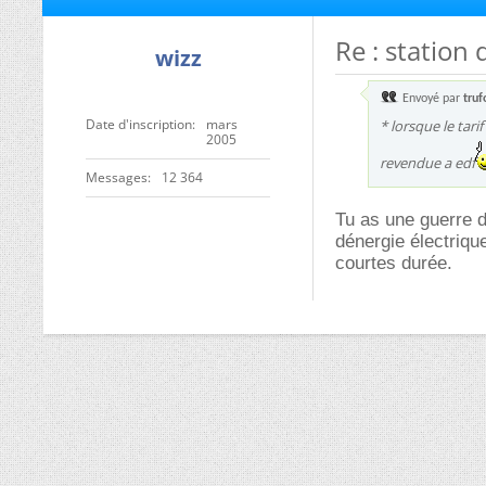
Re : station 
wizz
Envoyé par
truf
Date d'inscription
mars
* lorsque le tari
2005
revendue a edf
Messages
12 364
Tu as une guerre d
dénergie électriqu
courtes durée.