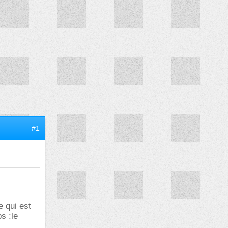
#1
e qui est
s :le