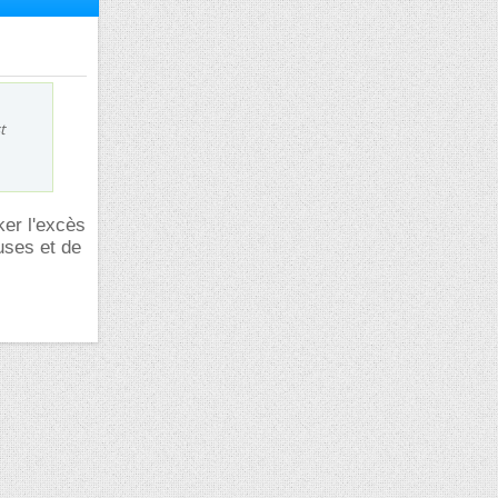
t
ker l'excès
uses et de