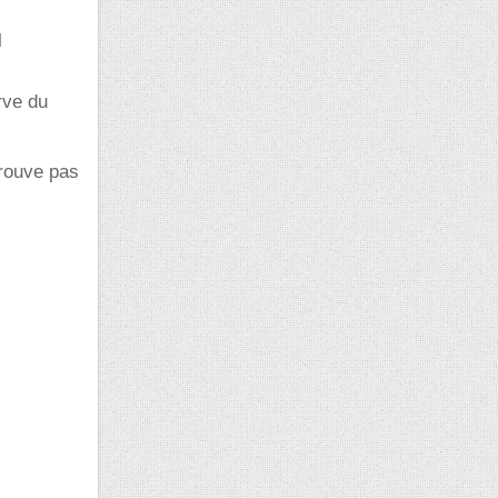
l
rve du
trouve pas