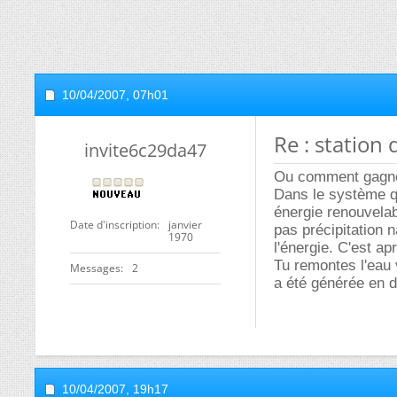
10/04/2007,
07h01
Re : station 
invite6c29da47
Ou comment gagner 
Dans le système qu
énergie renouvelabl
Date d'inscription
janvier
pas précipitation n
1970
l'énergie. C'est ap
Tu remontes l'eau 
Messages
2
a été générée en 
10/04/2007,
19h17