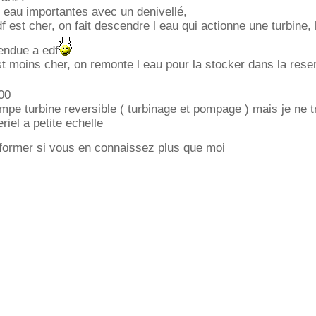
 d eau importantes avec un denivellé,
edf est cher, on fait descendre l eau qui actionne une turbine, 
vendue a edf
 est moins cher, on remonte l eau pour la stocker dans la rese
00
ompe turbine reversible ( turbinage et pompage ) mais je ne 
riel a petite echelle
former si vous en connaissez plus que moi