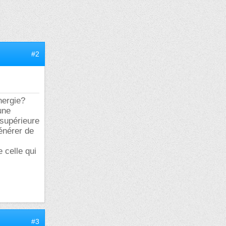
#2
nergie?
une
 supérieure
générer de
 celle qui
#3