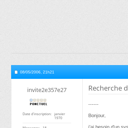
08/05/2006,
21h21
Recherche d'
invite2e357e27
------
Date d'inscription
janvier
Bonjour,
1970
j'ai besoin d'un s
Messages
18