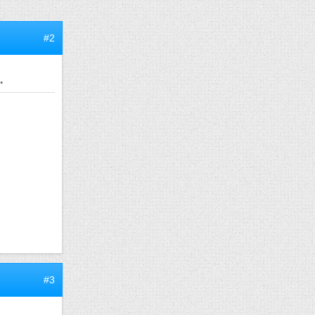
#2
.
#3