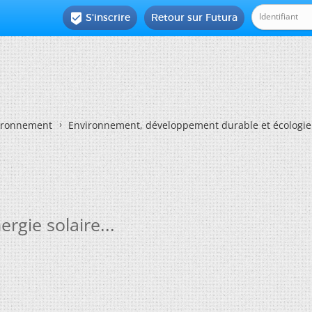
S'inscrire
Retour sur Futura

vironnement
Environnement, développement durable et écologie
rgie solaire...