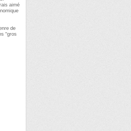
rais aimé
conomique
genre de
es "gros