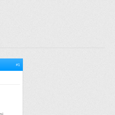
#1
si