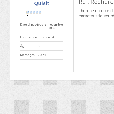
Re : Recherch
Quisit
cherche du coté de
caractéristiques r
Date d'inscription
novembre
2003
Localisation
sud-ouest
ge
50
Messages
2 374