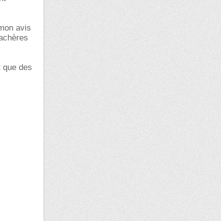
 mon avis
jachères
t que des