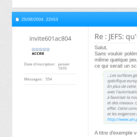
25/08/2004,
22h53
Re : JEFS: q
invite601ac804
Salut,
Sans vouloir polém
même quelque peu
Date d'inscription
janvier
ce qui serait un s
1970
...Les surfaces ge
Messages
554
spécifique europ
En plus de cette 
avec l'autorisat
à favoriser la n
et des oiseaux. 
effet. Cette con
et les exigences 
http://www.ain.p
A titre d'exemple 