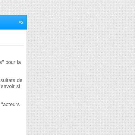
#2
s" pour la
ésultats de
 savoir si
 "acteurs