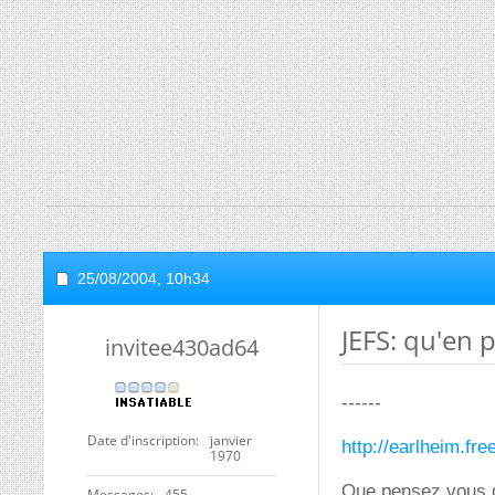
25/08/2004,
10h34
JEFS: qu'en 
invitee430ad64
------
Date d'inscription
janvier
http://earlheim.fre
1970
Que pensez vous de
Messages
455