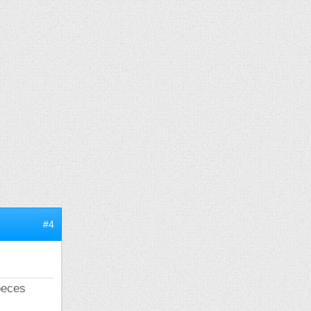
#4
peces