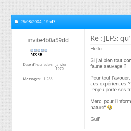
25/08/2004,
19h47
Re : JEFS: q
invite4b0a59dd
Hello
Si j'ai bien tout c
Date d'inscription
janvier
faune sauvage ?
1970
Pour tout t'avouer,
Messages
1 288
ces expériences ? 
l'enjeu porte ses fr
Merci pour l'infor
nature"
Guil'