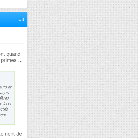
#3
ent quand
 primes ...
eurs et
façon
fères
e à cet
ctifs
e»....
rtement de