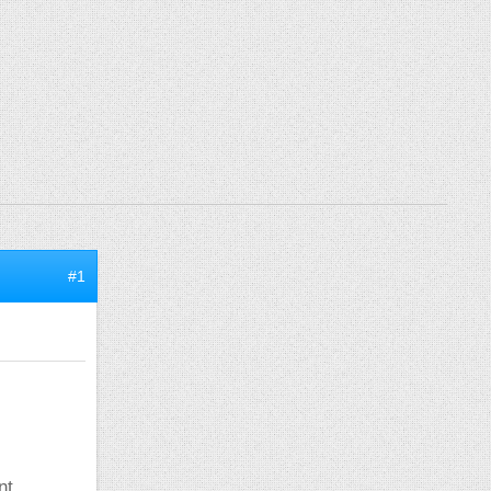
#1
nt