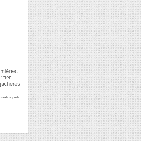
umières.
ifier
 jachères
urants à partir