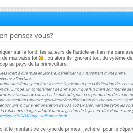
u'en pensez vous?
iquer sur le fond, les auteurs de l'article en lien me paraiss
 de mauvaise foi
, où alors ils ignorent tout du sytème de
coop au pays de la primiculture.
lées (
c'est à dire mise en jachère
) bénéficient du versement d'une prime
éenne à l'hectare.
prime spécifique, peut être versée à l'agriculteur par la fédération des chass
ion de l'Europe, un complément de prime pour que la jachère soit menée de 
ourriture hivernale, le couvert et la quiétude pour la reproduction des mammi
Une convention tripartite agriculteur/État/fédération des chasseurs est signé
vention prévoit une rémunération de 60 à 168 €/ha/an, variable selon les obje
du cahier des charges adopté pour la gestion de la jachère dite «faune sauvag
ref.gouv.fr/DDAF/dge...utils/mae.html
voilà le montant de ce type de primes "jachère" pour le dépa