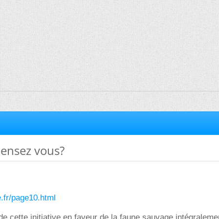
pensez vous?
e.fr/page10.html
 cette initiative en faveur de la faune sauvage intégraleme