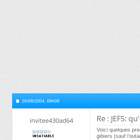
26/08/2004,
08h08
Re : JEFS: q
invitee430ad64
Voici quelques pr
gibiers (sauf l'out