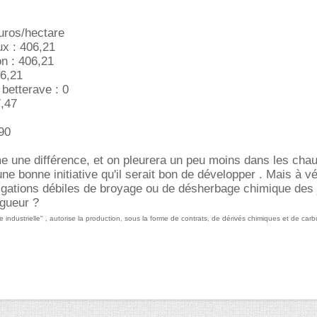
uros/hectare
ux : 406,21
n : 406,21
06,21
 betterave : 0
7,47
,90
e une différence, et on pleurera un peu moins dans les cha
une bonne initiative qu'il serait bon de développer . Mais à vér
bligations débiles de broyage ou de désherbage chimique des
igueur ?
re industrielle" , autorise la production, sous la forme de contrats, de dérivés chimiques et de carb