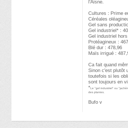
l'Aisne.
Cultures : Prime e
Céréales oléagine
Gel sans productio
Gel industriel* : 4
Gel industriel hors
Protéagineux : 46
Blé dur : 478,96
Maïs irrigué : 487
Ca fait quand mêm
Sinon c'est plutôt 
toutefois si les o
sont toujours en v
*
Le "gel industriel" ou "jachè
des plantes.
Bufo v