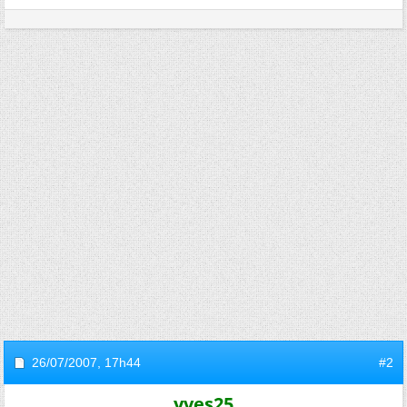
26/07/2007,
17h44
#2
yves25