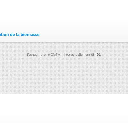
sation de la biomasse
Fuseau horaire GMT +1. Il est actuellement
06h20
.
-
Futura
-
Archives
-
Conso
-