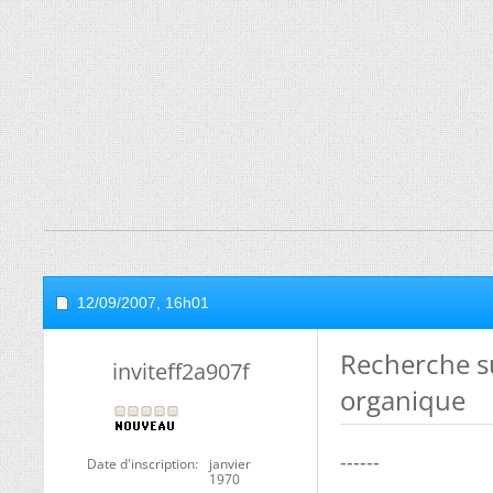
12/09/2007,
16h01
Recherche su
inviteff2a907f
organique
------
Date d'inscription
janvier
1970