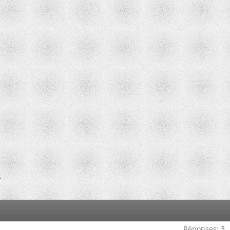
»
Réponses:
3