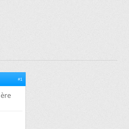
#1
ière