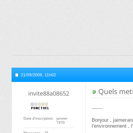
21/09/2008,
11h02
Quels meti
invite88a08652
------
Date d'inscription
janvier
Bonjour , jaimerai
1970
l'environnement , 
Messages
25