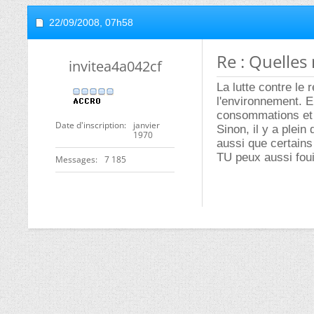
22/09/2008,
07h58
Re : Quelles
invitea4a042cf
La lutte contre le 
l'environnement. E
consommations et p
Date d'inscription
janvier
Sinon, il y a plei
1970
aussi que certains
TU peux aussi foui
Messages
7 185