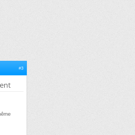
#3
ment
 même