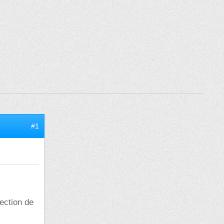
#1
ection de