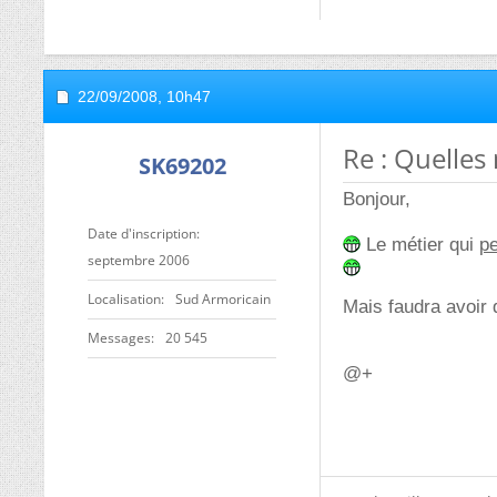
22/09/2008,
10h47
Re : Quelles
SK69202
Bonjour,
Date d'inscription
Le métier qui
pe
septembre 2006
Localisation
Sud Armoricain
Mais faudra avoir d
Messages
20 545
@+