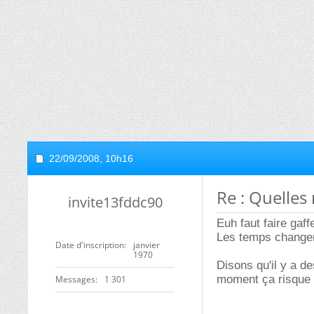
22/09/2008,
10h16
Re : Quelles
invite13fddc90
Euh faut faire ga
Les temps changent
Date d'inscription
janvier
1970
Disons qu'il y a 
moment ça risque d
Messages
1 301