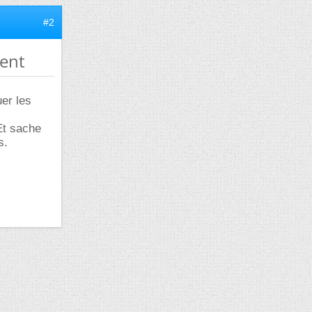
#2
ment
uer les
 Et sache
s.