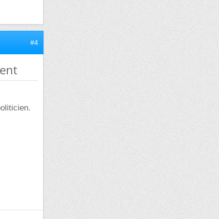
#4
ment
liticien.