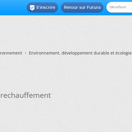
S'inscrire
Retour sur Futura

vironnement
Environnement, développement durable et écologie
e rechauffement