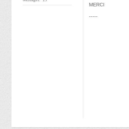
MERCI
-----