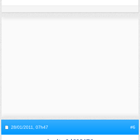
28/01/2011,
07h47
#6