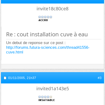
invite18c80ce8
Re : cout installation cuve à eau
Un debut de reponse sur ce post :
http://forums.futura-sciences.com/thread41556-
cuve.html
01/11/2005,
21h37
#3
invited1a143e5