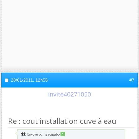
28/01/2011,
12h56
#7
invite40271050
Re : cout installation cuve à eau
Envoyé par
jyvoipabo