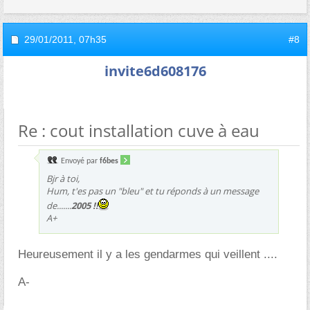
29/01/2011,
07h35
#8
invite6d608176
Re : cout installation cuve à eau
Envoyé par
f6bes
Bjr à toi,
Hum, t'es pas un "bleu" et tu réponds à un message
de.......
2005 !!
A+
Heureusement il y a les gendarmes qui veillent ....
A-