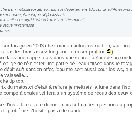
herche d'un installateur sérieux dans le département 18 pour une PAC eau/ea
ge sur nappe phréatique déjà existant.
un installateur agréé "Waterkotte" ou "Viesmann".
e vécue m'interesse.
ponses
pac sur forage en 2003 chez moi,en autoconstruction,sauf pour
ais pas les bras assez long pour creuser profond
).
'eau dans une nappe mais dans une source à 45m de profonde
é obligé de réinjecter une partie de l'eau utilsèe dans le fora
 le débit suffisant.en effet,l'eau me sert aussi pour les wc,la
ve vaisselle,...
he tip top.
rix du matos,ci c'etait à refaire je mettrais la tune dans l'isol
e pompe à chaleur,et ferais un système de récup des eaux d
.
se d'installateur à te donner,mais si tu a des questions à pr
 de problème,n'hesite pas a demander.