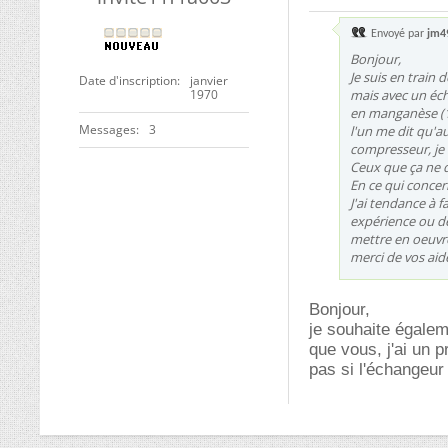
Envoyé par
jm4
Bonjour,
Je suis en train
Date d'inscription
janvier
1970
mais avec un éch
en manganèse (1,
Messages
3
l'un me dit qu'a
compresseur, je 
Ceux que ça ne 
En ce qui concern
J'ai tendance à f
expérience ou de
mettre en oeuvr
merci de vos aid
Bonjour,
je souhaite égale
que vous, j'ai un 
pas si l'échangeur