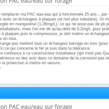
ation PAC eau/eau sur forage
e remplacer ma PAC eau-eau qui à fonctionnée 25 ans... par
s avec un échangeur à plaques (et non plus tubulaire). Or 
hargée en manganèse (1,26mg/L), ce qui ne pose pas de pb p
stallateurs, mais l'un me dit qu'au delà de 0,2mg/l, pour pro
e à plaques puis le compresseur, je doit mettre un échangeu
s en inox.
range pas mettent tous un échangeur barrage en inox (pour
n ce qui concerne le fer je suis dans la tolérance.
re confiance à ce constructeur-installateur (qui n'est pas Qu
érience ou des avis dans ce domaine de la corrosion pas le
la protection à mettre en oeuvre.
s
ation PAC eau/eau sur forage