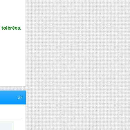
 tolérées.
#2