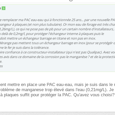
9
 de remplacer ma PAC eau-eau qui à fonctionnée 25 ans... par une nouvelle PA
angeur à plaques (et non plus tubulaire). Or mon eau de forage est très cha
26mg/L), ce qui ne pose pas de pb pour un certain nombre d'installateurs,
u delà de 0,2mg/l, pour protèger l'échangeur interne à plaques puis le
doit mettre un échangeur barrage en titane et non pas en inox.
dérange pas mettent tous un échangeur barrage en inox (pour se protégér de
e le fer je suis dans la tolérance.
aire confiance à ce constructeur-installateur (qui n'est pas Qualipac). Avez v
s avis dans ce domaine de la corrosion pas le manganèse ? et de la protecti
e.
es
ment mettre en place une PAC eau-eau, mais je suis dans l
problème de manganese trop élevé dans l'eau (0,21mg/L). Je
 à plaques suffit pour protéger la PAC. Qu'avez vous choisi?