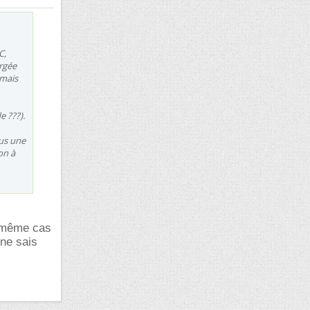
C,
rgée
 mais
 ???).
ous une
on à
e même cas
 ne sais