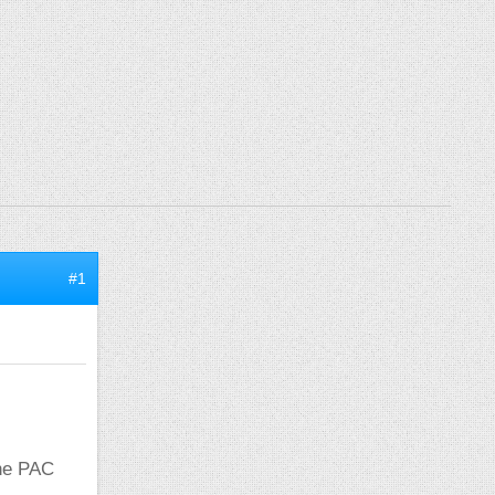
#1
une PAC