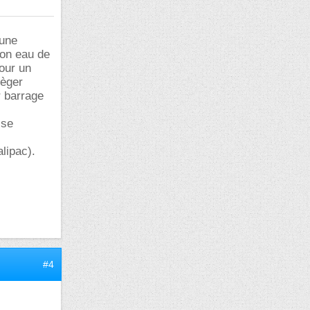
 une
mon eau de
our un
tèger
r barrage
 se
alipac).
#4