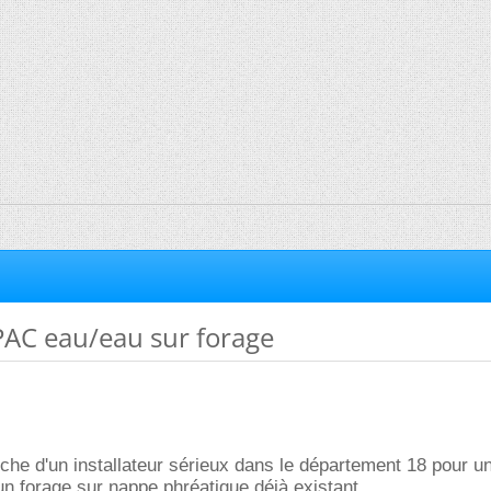
 PAC eau/eau sur forage
rche d'un installateur sérieux dans le département 18 pour 
'un forage sur nappe phréatique déjà existant.