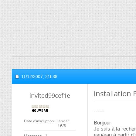
11/12/2007,
21h38
installation
invited99cef1e
------
Date d'inscription
janvier
Bonjour
1970
Je suis à la reche
eau/eau à partir d
Messages
1