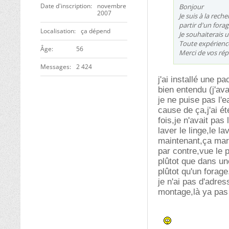
Date d'inscription
novembre
Bonjour
2007
Je suis à la rec
partir d'un fora
Localisation
ça dépend
Je souhaiterais 
Toute expérienc
ge
56
Merci de vos ré
Messages
2 424
j'ai installé une 
bien entendu (j'av
je ne puise pas l
cause de ça,j'ai ét
fois,je n'avait pas
laver le linge,le la
maintenant,ça marc
par contre,vue le p
plûtot que dans un
plûtot qu'un forage
je n'ai pas d'adres
montage,là ya pas