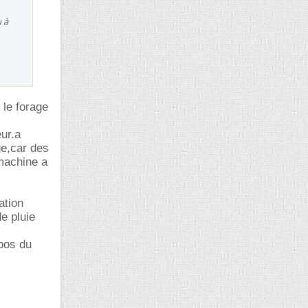
u à
 le forage
ur.a
ge,car des
 machine a
ation
e pluie
opos du