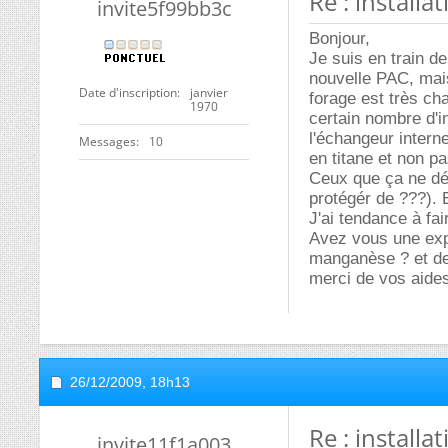
Re : install
invite5f99bb3c
Bonjour,
Je suis en train d
nouvelle PAC, mai
Date d'inscription
janvier
forage est très c
1970
certain nombre d'in
l'échangeur intern
Messages
10
en titane et non pa
Ceux que ça ne dé
protégér de ???). E
J'ai tendance à fai
Avez vous une exp
manganèse ? et de 
merci de vos aide
26/12/2009,
18h13
Re : install
invite11f1a003