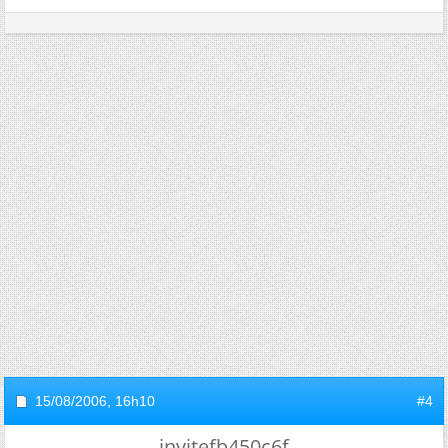
15/08/2006,
16h10
#4
invitefb450c6f