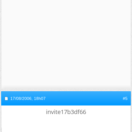
17/08/2006,
18h07
#5
invite17b3df66