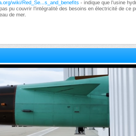
ia.org/wiki/Red_Se...s_and_benefits
- indique que l'usine hyd
 pas pu couvrir l'intégralité des besoins en électricité de ce p
'eau de mer.