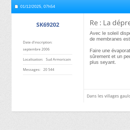
01/12/2025,
07h54
Re : La dépre
SK69202
Avec le soleil dis
de membranes est 
Date d'inscription
septembre 2006
Faire une évaporat
sûrement et un peu 
Localisation
Sud Armoricain
plus seyant.
Messages
20 544
Dans les villages gaulo