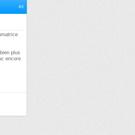
#3
mmatrice
bien plus
ruc encore