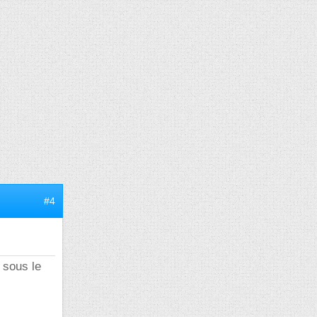
#4
 sous le