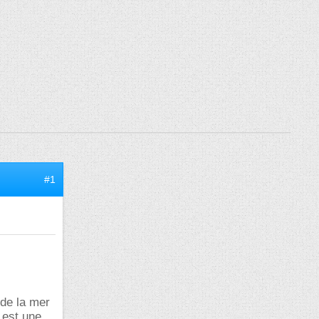
#1
de la mer
e est une