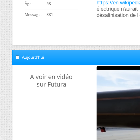
https://en.wikiped
ge
58
électrique n'aurait
Messages
881
désalinisation de l
Aujourd'hui
A voir en vidéo
sur Futura