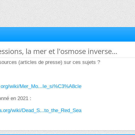
ssions, la mer et l'osmose inverse...
ources (articles de presse) sur ces sujets ?
ia.org/wiki/Mer_Mo...Ie_si%C3%A8cle
onné en 2021 :
ia.org/wiki/Dead_S...to_the_Red_Sea