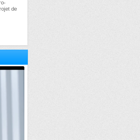
ro-
rojet de