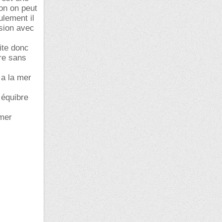
on on peut
ulement il
ssion avec
ite donc
tre sans
 a la mer
 équibre
 mer