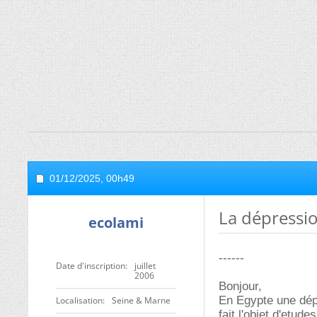
01/12/2025,
00h49
La dépressio
ecolami
------
Date d'inscription
juillet
2006
Bonjour,
En Egypte une dép
Localisation
Seine & Marne
fait l'objet d'etud