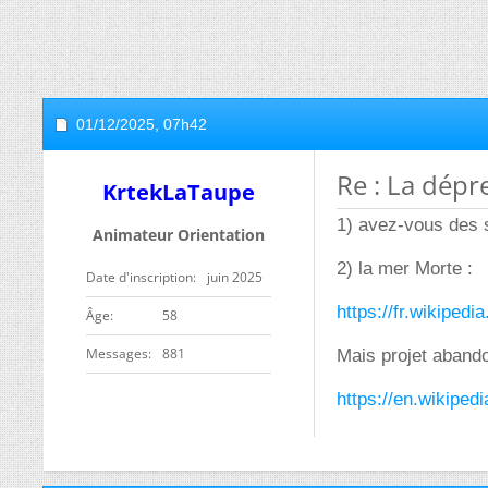
01/12/2025,
07h42
Re : La dépre
KrtekLaTaupe
1) avez-vous des s
Animateur Orientation
2) la mer Morte :
Date d'inscription
juin 2025
https://fr.wikiped
ge
58
Messages
881
Mais projet aband
https://en.wikiped