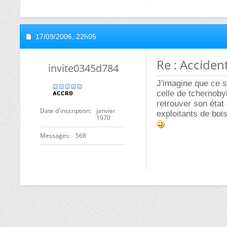
17/09/2006,
22h05
Re : Accide
invite0345d784
J'imagine que ce s
celle de tchernoby
retrouver son état 
Date d'inscription
janvier
exploitants de boi
1970
Messages
568