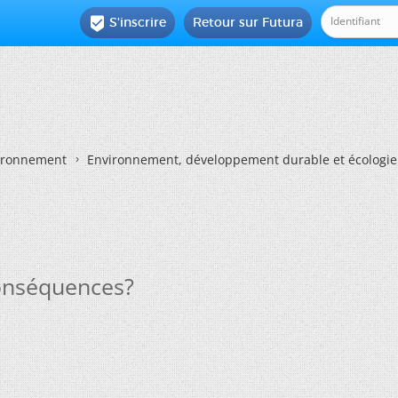
S'inscrire
Retour sur Futura

vironnement
Environnement, développement durable et écologie
conséquences?