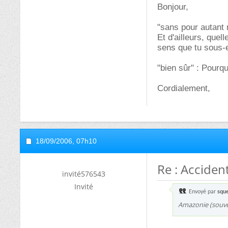
Bonjour,
"sans pour autant r
Et d'ailleurs, quel
sens que tu sous-
"bien sûr" : Pourqu
Cordialement,
18/09/2006,
07h10
Re : Accide
invité576543
Invité
Envoyé par
squ
Amazonie (souve