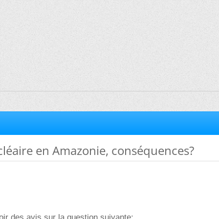
cléaire en Amazonie, conséquences?
oir des avis sur la question suivante: