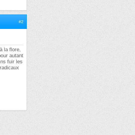
#2
 la flore,
pour autant
ns fuir les
 radicaux