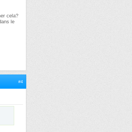
mer cela?
dans le
#4