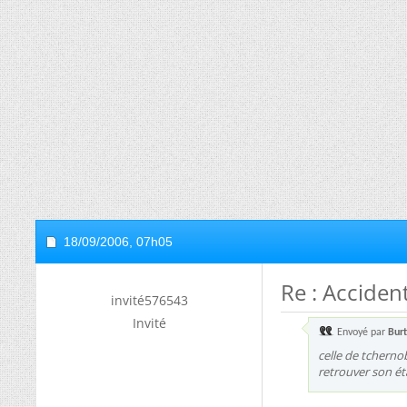
18/09/2006,
07h05
Re : Accide
invité576543
Invité
Envoyé par
Bur
celle de tcherno
retrouver son éta