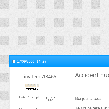
17/09/2006,
14h25
Accident nu
inviteec7f3466
------
Date d'inscription
janvier
Bonjour à tous.
1970
Je souhaiterais av
Messages
5