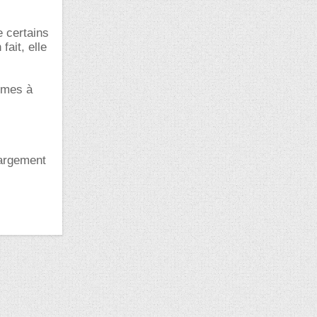
 certains
fait, elle
lèmes à
largement