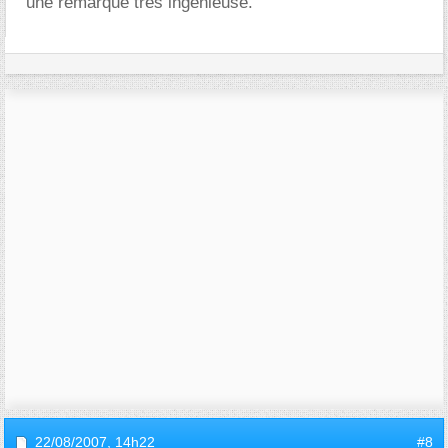
une remarque très ingénieuse.
22/08/2007,
14h22
#8