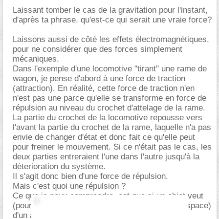
Laissant tomber le cas de la gravitation pour l'instant,
d'après ta phrase, qu'est-ce qui serait une vraie force?
Laissons aussi de côté les effets électromagnétiques,
pour ne considérer que des forces simplement
mécaniques.
Dans l'exemple d'une locomotive "tirant" une rame de
wagon, je pense d'abord à une force de traction
(attraction). En réalité, cette force de traction n'en
n'est pas une parce qu'elle se transforme en force de
répulsion au niveau du crochet d'attelage de la rame.
La partie du crochet de la locomotive repousse vers
l'avant la partie du crochet de la rame, laquelle n'a pas
envie de changer d'état et donc fait ce qu'elle peut
pour freiner le mouvement. Si ce n'était pas le cas, les
deux parties entreraient l'une dans l'autre jusqu'à la
déterioration du système.
Il s'agit donc bien d'une force de répulsion.
Mais c'est quoi une répulsion ?
Ce que je peux comprendre, est que si un objet veut
(pour un motif quelconque) occuper la place (l'espace)
d'un autre objet, ce dernier n'est pas d'accord et