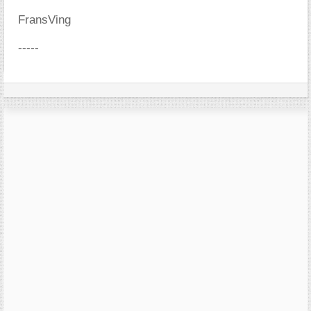
FransVing
-----