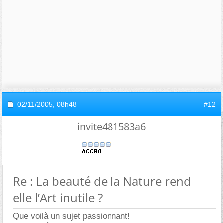
02/11/2005,
08h48
#12
invite481583a6
Re : La beauté de la Nature rend
elle l’Art inutile ?
Que voilà un sujet passionnant!