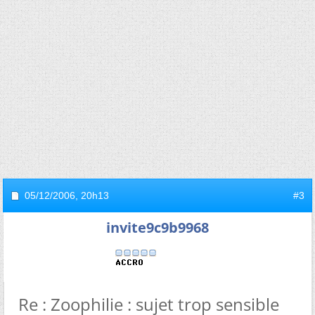
05/12/2006,
20h13
#3
invite9c9b9968
Re : Zoophilie : sujet trop sensible