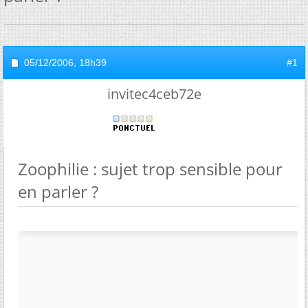
05/12/2006,
18h39
#1
invitec4ceb72e
Zoophilie : sujet trop sensible pour
en parler ?