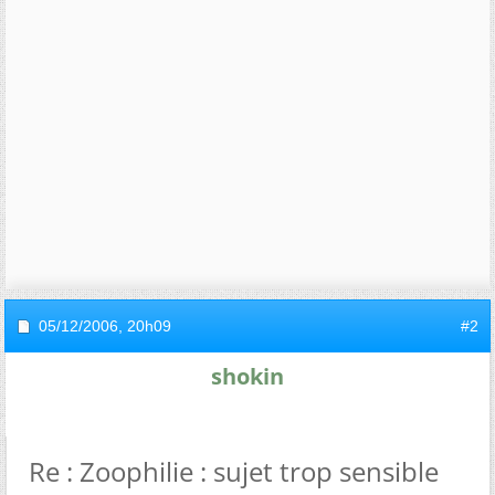
05/12/2006,
20h09
#2
shokin
Re : Zoophilie : sujet trop sensible