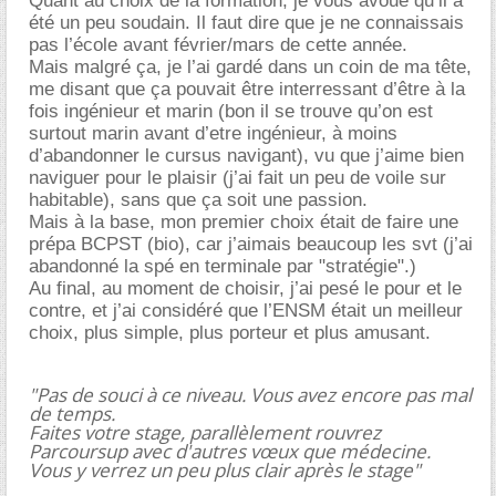
Quant au choix de la formation, je vous avoue qu’il a
été un peu soudain. Il faut dire que je ne connaissais
pas l’école avant février/mars de cette année.
Mais malgré ça, je l’ai gardé dans un coin de ma tête,
me disant que ça pouvait être interressant d’être à la
fois ingénieur et marin (bon il se trouve qu’on est
surtout marin avant d’etre ingénieur, à moins
d’abandonner le cursus navigant), vu que j’aime bien
naviguer pour le plaisir (j’ai fait un peu de voile sur
habitable), sans que ça soit une passion.
Mais à la base, mon premier choix était de faire une
prépa BCPST (bio), car j’aimais beaucoup les svt (j’ai
abandonné la spé en terminale par "stratégie".)
Au final, au moment de choisir, j’ai pesé le pour et le
contre, et j’ai considéré que l’ENSM était un meilleur
choix, plus simple, plus porteur et plus amusant.
"Pas de souci à ce niveau. Vous avez encore pas mal
de temps.
Faites votre stage, parallèlement rouvrez
Parcoursup avec d'autres vœux que médecine.
Vous y verrez un peu plus clair après le stage"