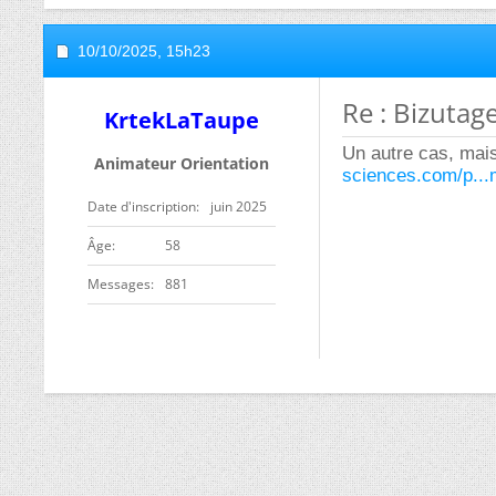
10/10/2025,
15h23
Re : Bizutag
KrtekLaTaupe
Un autre cas, mais
Animateur Orientation
sciences.com/p..
Date d'inscription
juin 2025
ge
58
Messages
881