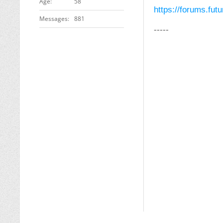
ge
58
https://forums.fu
Messages
881
-----