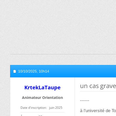
10/10/2025,
10h14
un cas grave
KrtekLaTaupe
Animateur Orientation
------
Date d'inscription
juin 2025
à l'université de T