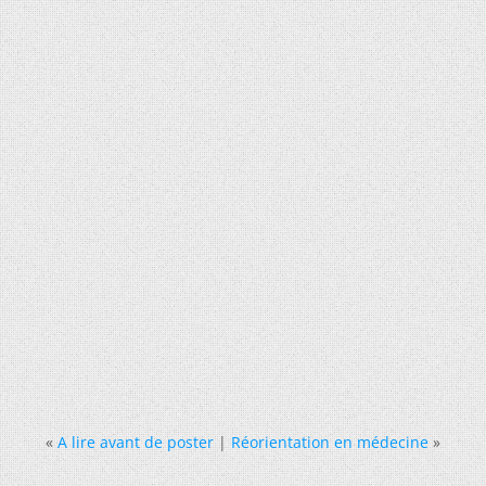
«
A lire avant de poster
|
Réorientation en médecine
»