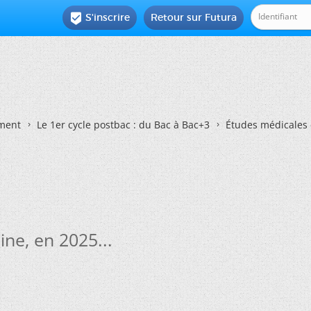
S'inscrire
Retour sur Futura

ement
Le 1er cycle postbac : du Bac à Bac+3
Études médicales 
ne, en 2025...