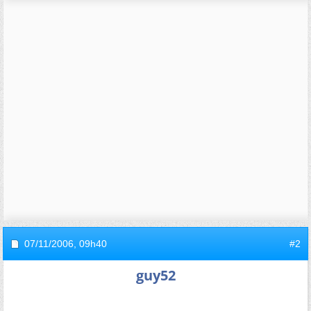
07/11/2006,
09h40
#2
guy52