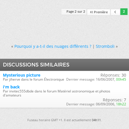
Page 2 sur 2
2
Première
«
Pourquoi y a-t-il des nuages différents ?
|
Stromboli
»
DISCUSSIONS SIMILAIRES
Mysterious picture
Réponses:
30
Par jiherve dans le forum Électronique
Dernier message:
16/06/2007,
00h45
i'm back
Par invitec555dbde dans le forum Matériel astronomique et photos
d'amateurs
Réponses:
7
Dernier message:
06/09/2006,
18h22
Fuseau horaire GMT +1. Il est actuellement
04h11
.