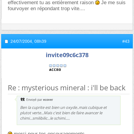
effectivement tu as entièrement raison
Je me suis
fourvoyer en répondant trop vite....
24/07/2004,
08h39
#43
invite09c6c378
Re : mysterious mineral : i'll be back
Envoyé par
ecover
Ben la cuprite est bien un oxyde..mais cubique et
plutot verte...Mais c'est bien de faire avancer le
chimi...smilibilic...le schimi.....
merci pour tes encouragements...