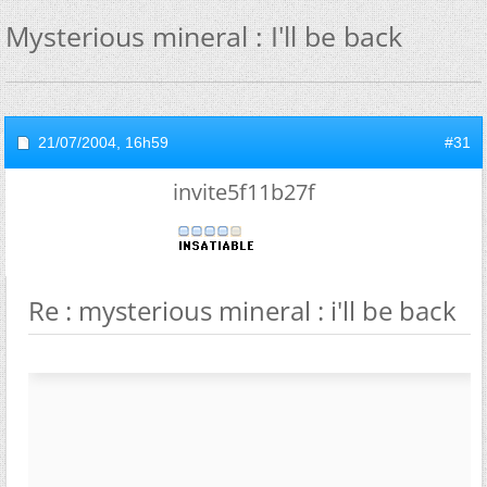
Mysterious mineral : I'll be back
21/07/2004,
16h59
#31
invite5f11b27f
Re : mysterious mineral : i'll be back