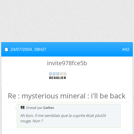
24/07/2004,
08h07
#42
invite978fce5b
Re : mysterious mineral : i'll be back
Envoyé par
Gaétan
Ah bon. Il me semblais que la cuprite était plutôt
rouge. Non ?