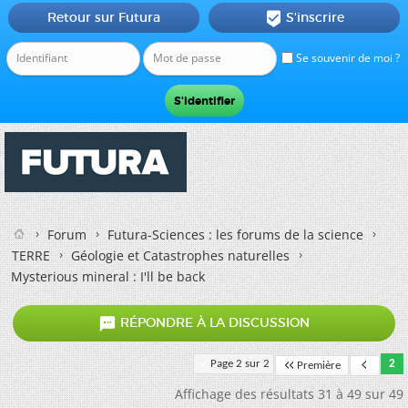
Retour sur Futura
S'inscrire

Se souvenir de moi ?
Forum
Futura-Sciences : les forums de la science
TERRE
Géologie et Catastrophes naturelles
Mysterious mineral : I'll be back

RÉPONDRE À LA DISCUSSION
Page 2 sur 2
2
Première
Affichage des résultats 31 à 49 sur 49