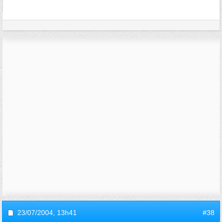
23/07/2004,
13h41
#38