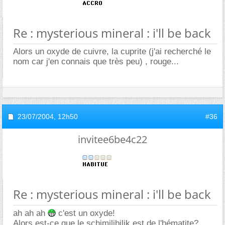
Re : mysterious mineral : i'll be back
Alors un oxyde de cuivre, la cuprite (j'ai recherché le
nom car j'en connais que très peu) , rouge...
23/07/2004,
12h50
#36
invitee6be4c22
Re : mysterious mineral : i'll be back
ah ah ah
c'est un oxyde!
Alors est-ce que le schimilibilik est de l'hématite?