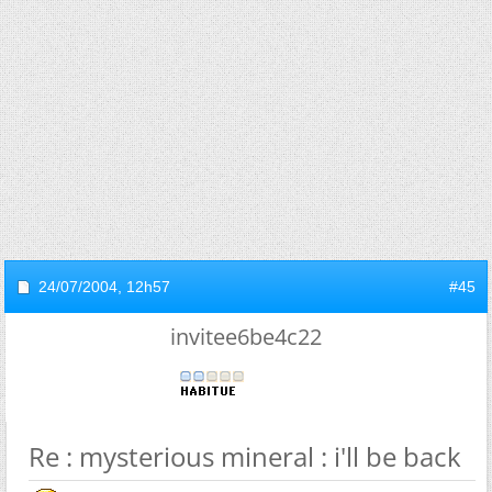
24/07/2004,
12h57
#45
invitee6be4c22
Re : mysterious mineral : i'll be back