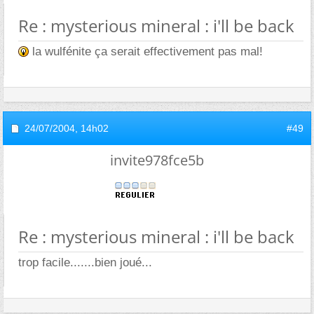
Re : mysterious mineral : i'll be back
la wulfénite ça serait effectivement pas mal!
24/07/2004,
14h02
#49
invite978fce5b
Re : mysterious mineral : i'll be back
trop facile.......bien joué...