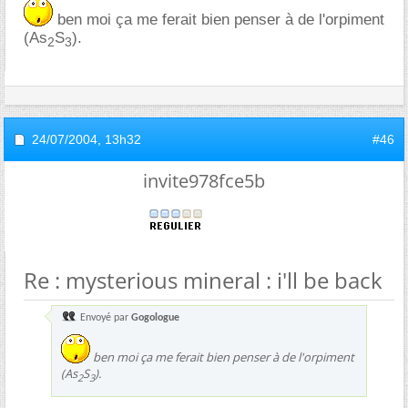
ben moi ça me ferait bien penser à de l'orpiment
(As
S
).
2
3
24/07/2004,
13h32
#46
invite978fce5b
Re : mysterious mineral : i'll be back
Envoyé par
Gogologue
ben moi ça me ferait bien penser à de l'orpiment
(As
S
).
2
3