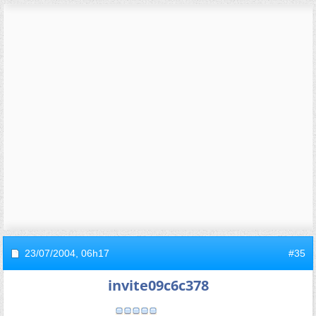
23/07/2004,
06h17
#35
invite09c6c378