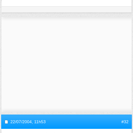
22/07/2004,
11h53
#32