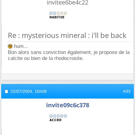
invitee6be4c22
Re : mysterious mineral : i'll be back
hum...
Bon alors sans conviction également, je propose de la
calcite ou bien de la rhodocrosite.
22/07/2004,
16h08
#33
invite09c6c378