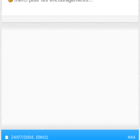
24/07/2004,
09h01
#44