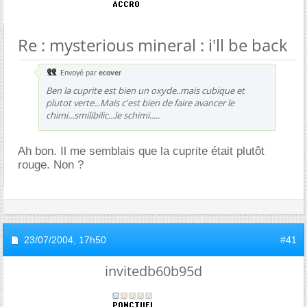
Re : mysterious mineral : i'll be back
Envoyé par
ecover
Ben la cuprite est bien un oxyde..mais cubique et
plutot verte...Mais c'est bien de faire avancer le
chimi...smilibilic...le schimi.....
Ah bon. Il me semblais que la cuprite était plutôt
rouge. Non ?
23/07/2004,
17h50
#41
invitedb60b95d