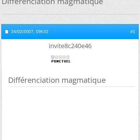
Différenciation magmatique
24/02/2007,
09h32
#1
invite8c240e46
Différenciation magmatique