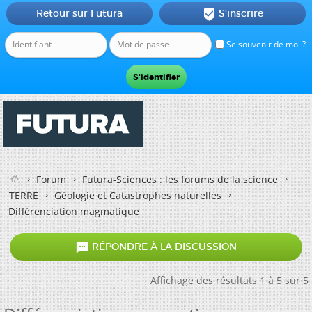
Retour sur Futura
S'inscrire

Se souvenir de moi ?
Forum
Futura-Sciences : les forums de la science
TERRE
Géologie et Catastrophes naturelles
Différenciation magmatique

RÉPONDRE À LA DISCUSSION
Affichage des résultats 1 à 5 sur 5