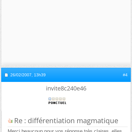
26/02/2007,
13h39
#4
invite8c240e46
Re : différentiation magmatique
Merci beaucoup pour vos réponse très claires, elles