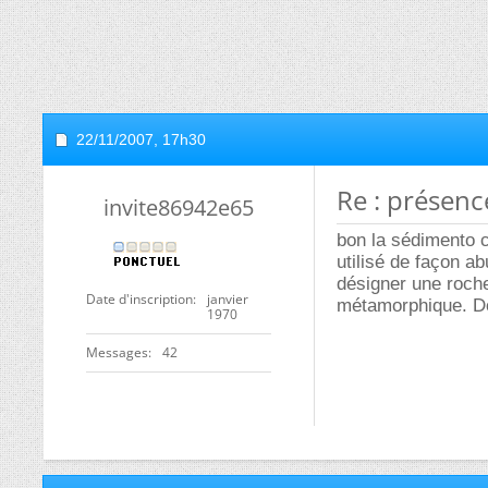
22/11/2007,
17h30
Re : présenc
invite86942e65
bon la sédimento c
utilisé de façon a
désigner une roche
Date d'inscription
janvier
métamorphique. Don
1970
Messages
42