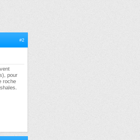
#2
uvent
s), pour
e roche
 shales.