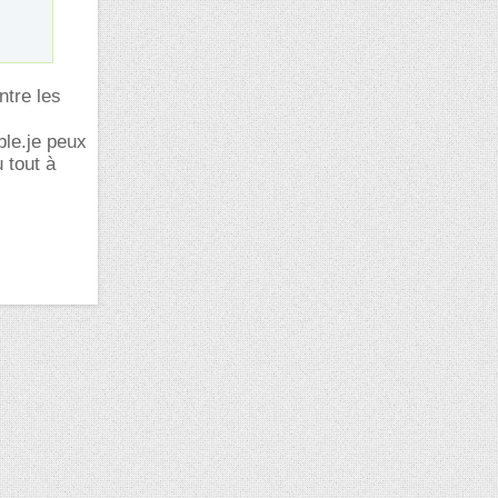
ntre les
ble.je peux
 tout à