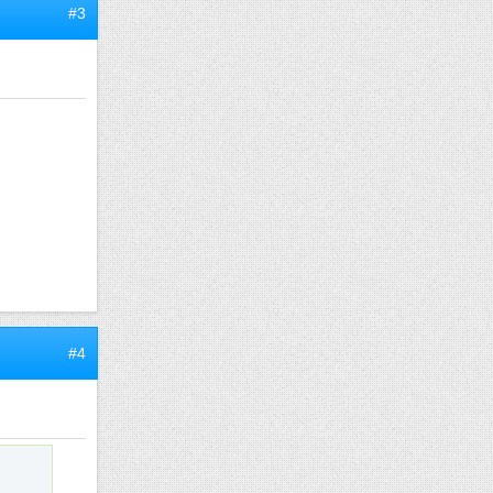
#3
#4