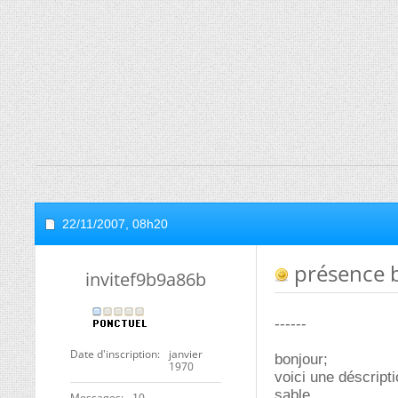
22/11/2007,
08h20
présence b
invitef9b9a86b
------
Date d'inscription
janvier
bonjour;
1970
voici une déscript
sable
Messages
10