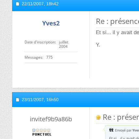
22/11/2007,
18h42
Re : présenc
Yves2
Et si... il y avait 
Date d'inscription
juillet
Y.
2004
Messages
775
23/11/2007,
16h50
Re : présen
invitef9b9a86b
Envoyé par
Yve
Et si... il y avai