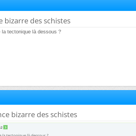
e bizarre des schistes
de la tectonique là dessous ?
ce bizarre des schistes
s2
t de la tectonique là dessous ?