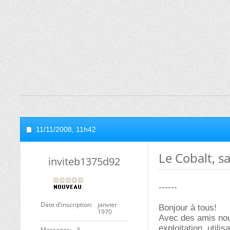
11/11/2008,
11h42
Le Cobalt, sa
inviteb1375d92
------
Date d'inscription
janvier
Bonjour à tous!
1970
Avec des amis nous
exploitation, utilisa
Messages
3