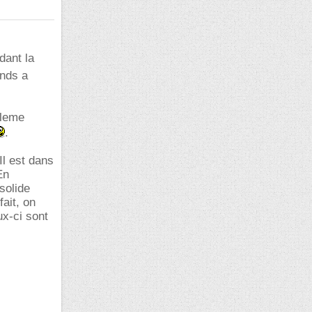
dant la
onds a
bleme
.
Il est dans
En
solide
fait, on
ux-ci sont