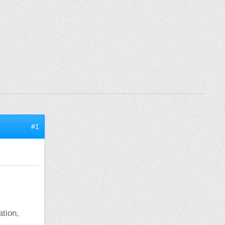
#1
ation,