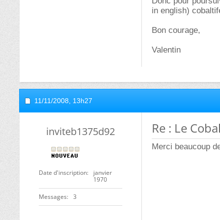
Donc pour poursuiv
in english) cobalti
Bon courage,
Valentin
11/11/2008,
13h27
Re : Le Cobal
inviteb1375d92
Merci beaucoup de
Date d'inscription
janvier
1970
Messages
3