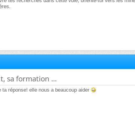
re tes recherches dans cette voie, oriente-toi vers les mine
fères.
t, sa formation ...
 ta réponse! elle nous a beaucoup aider