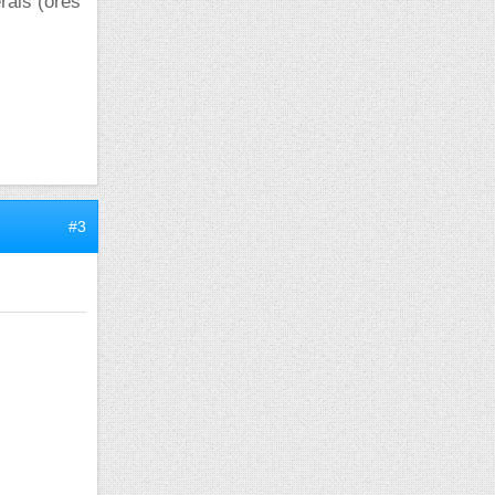
rais (ores
#3