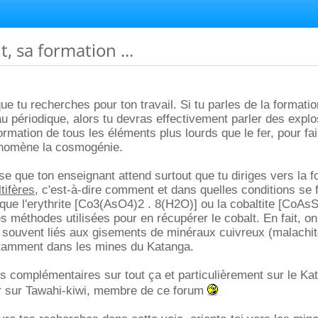
t, sa formation ...
e tu recherches pour ton travail. Si tu parles de la formati
u périodique, alors tu devras effectivement parler des expl
formation de tous les éléments plus lourds que le fer, pour fa
énomène la cosmogénie.
se que ton enseignant attend surtout que tu diriges vers la f
tifères
, c'est-à-dire comment et dans quelles conditions se
que l'erythrite [Co3(AsO4)2 . 8(H2O)] ou la cobaltite [CoAsS]
es méthodes utilisées pour en récupérer le cobalt. En fait, on
 souvent liés aux gisements de minéraux cuivreux (malachit
notamment dans les mines du Katanga.
os complémentaires sur tout ça et particulièrement sur le Kat
er sur Tawahi-kiwi, membre de ce forum