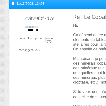
11/11/2008,
13h03
Re : Le Cobal
invite9f0f3d7e
Hi,
Ca dépend de ce qu
Date d'inscription
janvier
éléments du tablea
1970
stellaires pour la 
On appelle ce ph
Messages
209
Maintenant, je pen
des
minerais cobal
des minéraux tels 
que quelles sont l
ces minéraux plus
dioptase, etc.), 
Si tu veux des inf
conseille de saut