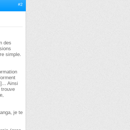
#2
on des
osions
ire simple.
ormation
 forment
... Ainsi
 trouve
e,
anga, je te