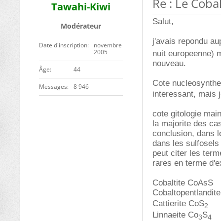
Re : Le Cobal
Tawahi-Kiwi
Salut,
Modérateur
j'avais repondu au
Date d'inscription
novembre
2005
nuit europeenne) m
nouveau.
ge
44
Cote nucleosynthes
Messages
8 946
interessant, mais
cote gitologie main
la majorite des cas
conclusion, dans l
dans les sulfosels 
peut citer les ter
rares en terme d'ex
Cobaltite CoAsS
Cobaltopentlandit
Cattierite CoS
2
Linnaeite Co
S
3
4