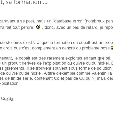
t, sa formation ...
paravant a se post, mais un "database error" (nombreux pen
'a fait tout perdre
. donc, avec un peu de retard, je rep
e stellaire, c'est vrai que la formation du cobalt est un pro
 je crois que c'est complement en dehors du probleme pose
tenant, le cobalt est tres rarement exploites en tant que tel. 
 un produit derives de l'exploitation du cuivre ou du nickel. 
es gisements, il se trouvent souvent sous forme de solution 
de cuivre ou de nickel. A titre d'exemple comme Valentin l'a 
mes de fin de serie, contenant Co et pas de Cu ou Ni mais ce
ploitation.
e Co
S
9
8