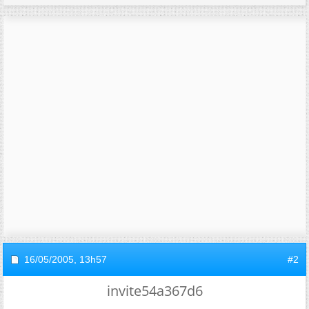
16/05/2005,
13h57
#2
invite54a367d6