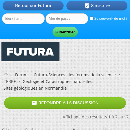
Retour sur Futura
S'inscrire

Se souvenir de moi ?
Forum
Futura-Sciences : les forums de la science
TERRE
Géologie et Catastrophes naturelles
Sites géologiques en Normandie

RÉPONDRE À LA DISCUSSION
Affichage des résultats 1 à 7 sur 7