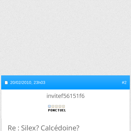
20/02/2010,
23h03
#2
invitef56151f6
Re : Silex? Calcédoine?