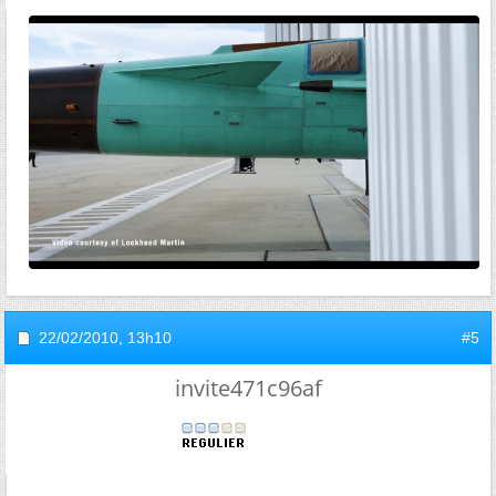
22/02/2010,
13h10
#5
invite471c96af