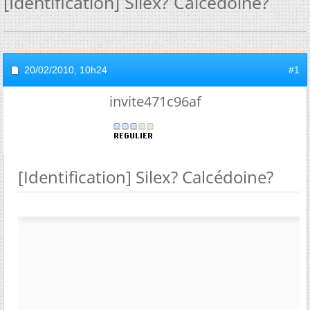
[Identification] Silex? Calcédoine?
20/02/2010,
10h24
#1
invite471c96af
[Identification] Silex? Calcédoine?