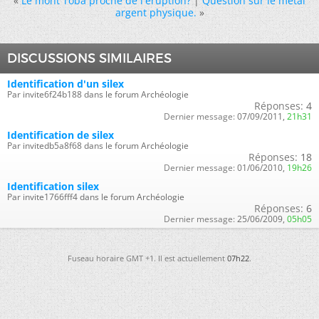
«
Le mont Toba proche de l'éruption?
|
Question sur le métal
argent physique.
»
DISCUSSIONS SIMILAIRES
Identification d'un silex
Par invite6f24b188 dans le forum Archéologie
Réponses:
4
Dernier message:
07/09/2011,
21h31
Identification de silex
Par invitedb5a8f68 dans le forum Archéologie
Réponses:
18
Dernier message:
01/06/2010,
19h26
Identification silex
Par invite1766fff4 dans le forum Archéologie
Réponses:
6
Dernier message:
25/06/2009,
05h05
Fuseau horaire GMT +1. Il est actuellement
07h22
.