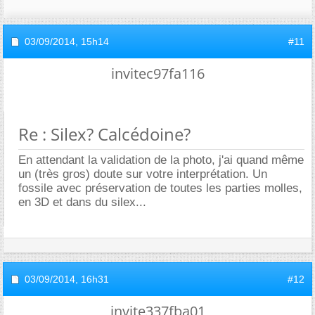
03/09/2014,
15h14
#11
invitec97fa116
Re : Silex? Calcédoine?
En attendant la validation de la photo, j'ai quand même
un (très gros) doute sur votre interprétation. Un
fossile avec préservation de toutes les parties molles,
en 3D et dans du silex...
03/09/2014,
16h31
#12
invite337fba01