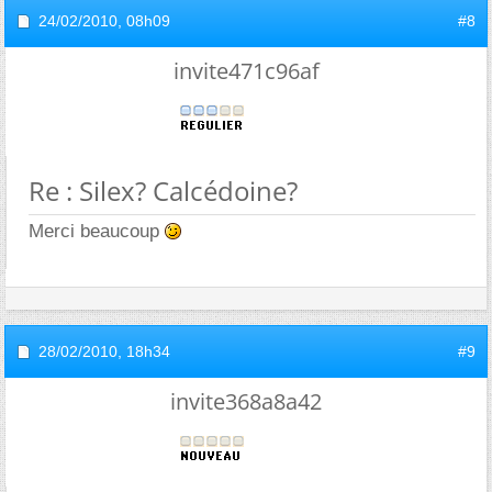
24/02/2010,
08h09
#8
invite471c96af
Re : Silex? Calcédoine?
Merci beaucoup
28/02/2010,
18h34
#9
invite368a8a42