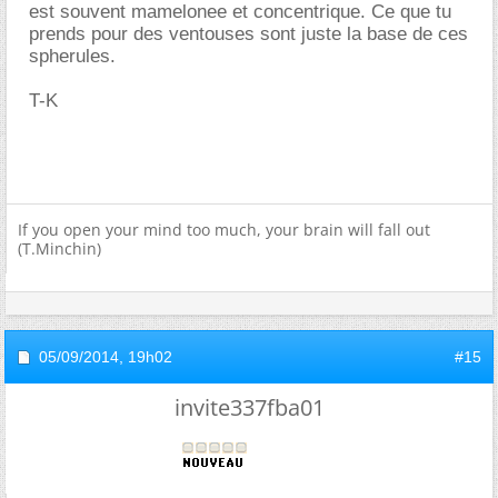
est souvent mamelonee et concentrique. Ce que tu
prends pour des ventouses sont juste la base de ces
spherules.
T-K
If you open your mind too much, your brain will fall out
(T.Minchin)
05/09/2014,
19h02
#15
invite337fba01