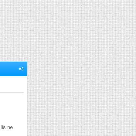
#3
ils ne