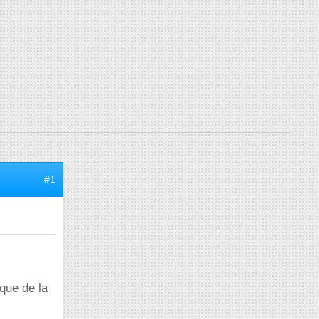
#1
que de la