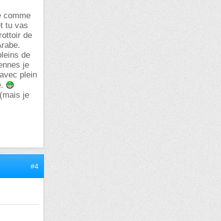
rue comme
et tu vas
rottoir de
Arabe.
pleins de
cennes je
 avec plein
e.
 (mais je
#4