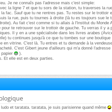
sieu. Je ne connaîs pas l'adresse mais c'est simple:
vec la ligne 7 et que tu sors de la station, tu traverses la 
à la fac. Sauf que tu ne rentres pas. Tu restes sur le trottoir 
uis la rue, puis tu tournes à droite (là tu es toujours sue le t
 droite). Au fait c'est comme si tu allais à l'Institut du Monde 
 pour te retrouver sur le trottoir de gauche. Tu verras il y a 
tiques. Il y en a une spécialisée dans les livres arabes (Avi
pelle) tu continues jusqu'à ce que tu tombes sur une boutique
ie en vitrine. C'est là. Tu entres et tu demande à la vendeus
i acheté. C'est Gibert jeune d'ailleurs qui m'a donné l'adresse
e papier
).
. Et elle est en deux parties.
éologique
ludo et taratata. taratata, je suis parisienne quand même