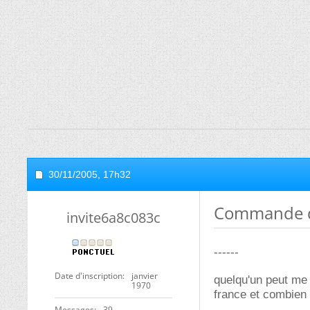
30/11/2005,
17h32
Commande d
invite6a8c083c
------
Date d'inscription
janvier
quelqu'un peut me 
1970
france et combien 
Messages
39