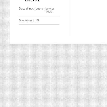
Date d'inscription
janvier
1970
Messages
39