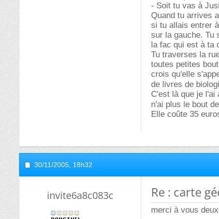
- Soit tu vas à Ju
Quand tu arrives a
si tu allais entrer 
sur la gauche. Tu s
la fac qui est à ta
Tu traverses la rue
toutes petites bou
crois qu'elle s'ap
de livres de biolog
C'est là que je l'a
n'ai plus le bout d
Elle coûte 35 euros
30/11/2005,
18h32
Re : carte g
invite6a8c083c
merci à vous deux 