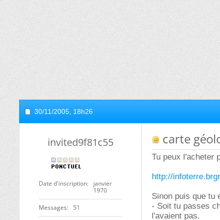
30/11/2005,
18h26
carte géol
invited9f81c55
Tu peux l'acheter p
http://infoterre.brg
Date d'inscription
janvier
1970
Sinon puis que tu 
- Soit tu passes ch
Messages
51
l'avaient pas.