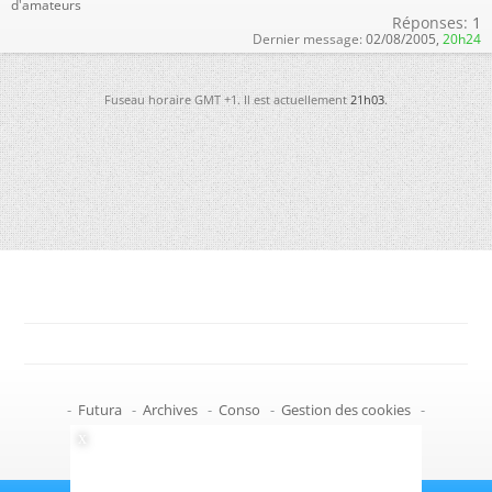
d'amateurs
Réponses:
1
Dernier message:
02/08/2005,
20h24
Fuseau horaire GMT +1. Il est actuellement
21h03
.
-
Futura
-
Archives
-
Conso
-
Gestion des cookies
-
Politique de confidentialité
-
Haut de page