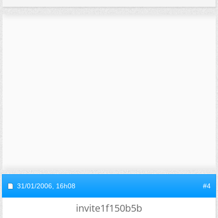
31/01/2006,
16h08
#4
invite1f150b5b