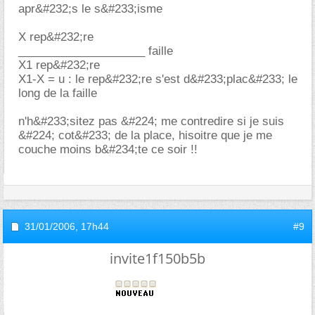
apr&#232;s le s&#233;isme
X rep&#232;re
____________________ faille
X1 rep&#232;re
X1-X = u : le rep&#232;re s'est d&#233;plac&#233; le
long de la faille
n'h&#233;sitez pas &#224; me contredire si je suis
&#224; cot&#233; de la place, hisoitre que je me
couche moins b&#234;te ce soir !!
31/01/2006,
17h44
#9
invite1f150b5b