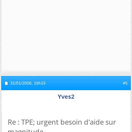
31/01/2006,
16h15
#5
Yves2
Re : TPE; urgent besoin d'aide sur
magnitude