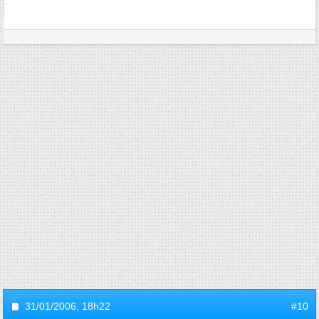
31/01/2006,
18h22
#10