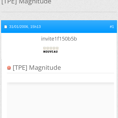
[TPE] Magnitude
31/01/2006,
15h13
#1
invite1f150b5b
[TPE] Magnitude