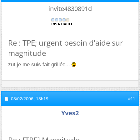
invite4830891d
Re : TPE; urgent besoin d'aide sur
magnitude
zut je me suis fait grillée...
03/02/2006,
13h19
#11
Yves2
Re : [TPE] Magnitude