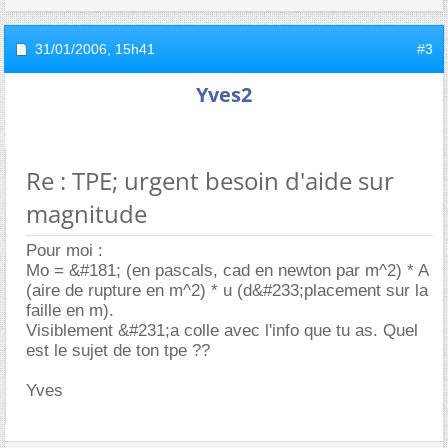
31/01/2006,
15h41
#3
Yves2
Re : TPE; urgent besoin d'aide sur
magnitude
Pour moi :
Mo = &#181; (en pascals, cad en newton par m^2) * A
(aire de rupture en m^2) * u (d&#233;placement sur la
faille en m).
Visiblement &#231;a colle avec l'info que tu as. Quel
est le sujet de ton tpe ??
Yves