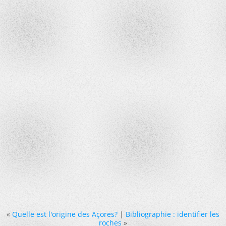
«
Quelle est l'origine des Açores?
|
Bibliographie : identifier les
roches
»