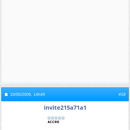
10/05/2006,
14h49
#18
invite215a71a1