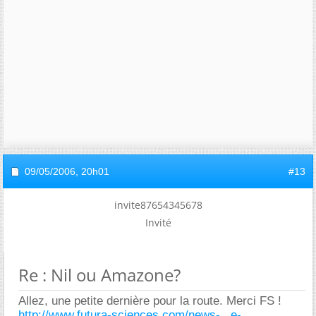
09/05/2006,
20h01
#13
invite87654345678
Invité
Re : Nil ou Amazone?
Allez, une petite dernière pour la route. Merci FS !
http://www.futura-sciences.com/news-...e-