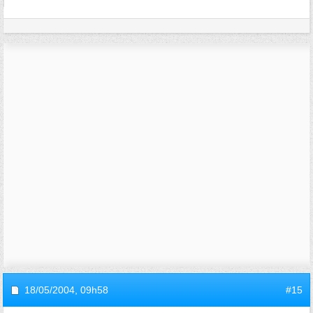
18/05/2004,
09h58
#15