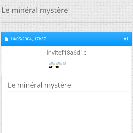
Le minéral mystère
14/05/2004,
17h37
#1
invitef18a6d1c
Le minéral mystère