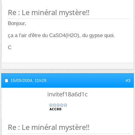
Re : Le minéral mystère!!
Bonjour,
ça a l'air d'être du CaSO4(H2O), du gypse quoi.
C
15/05/2004,
11h28
#3
invitef18a6d1c
Re : Le minéral mystère!!