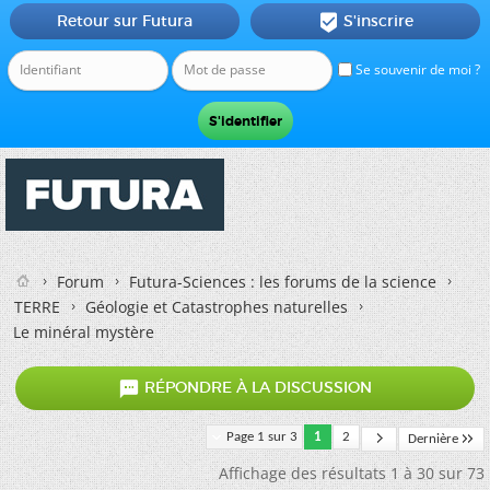
Retour sur Futura
S'inscrire

Se souvenir de moi ?
Forum
Futura-Sciences : les forums de la science
TERRE
Géologie et Catastrophes naturelles
Le minéral mystère

RÉPONDRE À LA DISCUSSION
Page 1 sur 3
1
2
Dernière
Affichage des résultats 1 à 30 sur 73