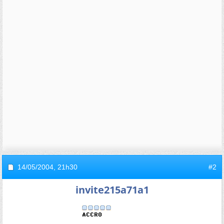
14/05/2004,
21h30
#2
invite215a71a1