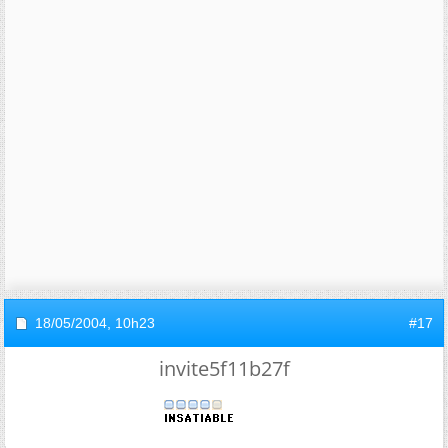
18/05/2004,
10h23
#17
invite5f11b27f