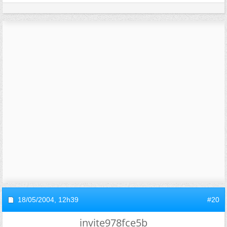
18/05/2004,
12h39
#20
invite978fce5b