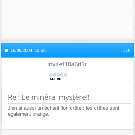
16/05/2004,
12h26
#10
invitef18a6d1c
Re : Le minéral mystère!!
J'en ai aussi un échantillon crêté : les crêtes sont
également orange.