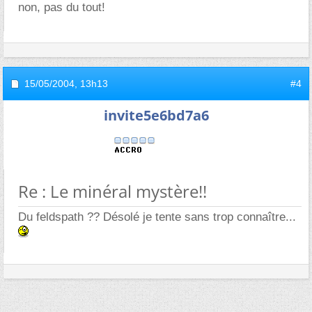
non, pas du tout!
15/05/2004,
13h13
#4
invite5e6bd7a6
Re : Le minéral mystère!!
Du feldspath ?? Désolé je tente sans trop connaître...