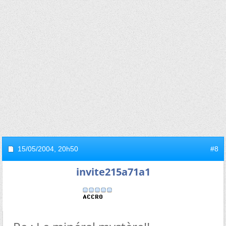
15/05/2004,
20h50
#8
invite215a71a1