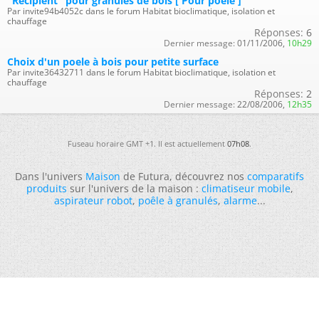
"Récipient" pour granulés de bois [ Pour poêle ]
Par invite94b4052c dans le forum Habitat bioclimatique, isolation et
chauffage
Réponses:
6
Dernier message:
01/11/2006,
10h29
Choix d'un poele à bois pour petite surface
Par invite36432711 dans le forum Habitat bioclimatique, isolation et
chauffage
Réponses:
2
Dernier message:
22/08/2006,
12h35
Fuseau horaire GMT +1. Il est actuellement
07h08
.
Dans l'univers
Maison
de Futura, découvrez nos
comparatifs
produits
sur l'univers de la maison :
climatiseur mobile
,
aspirateur robot
,
poêle à granulés
,
alarme
...