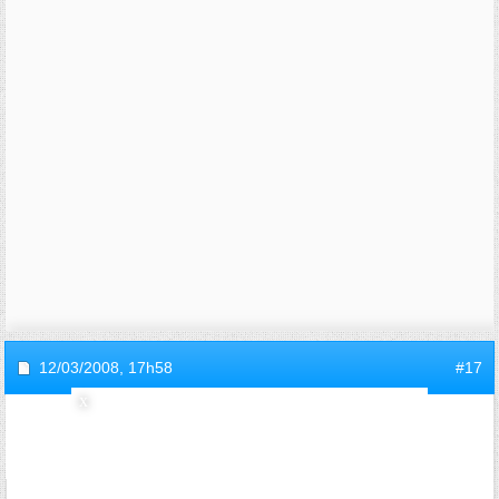
12/03/2008,
17h58
#17
invite24f8b32e