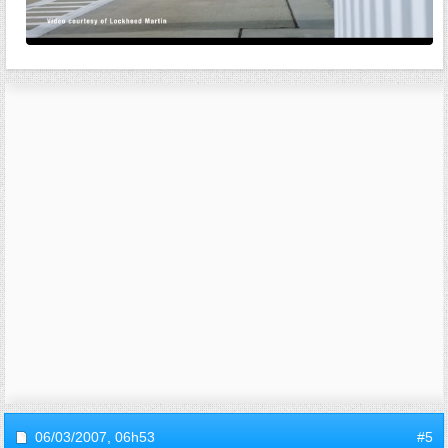
06/03/2007,
06h53
#5