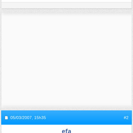
05/03/2007,
15h35
#2
efa