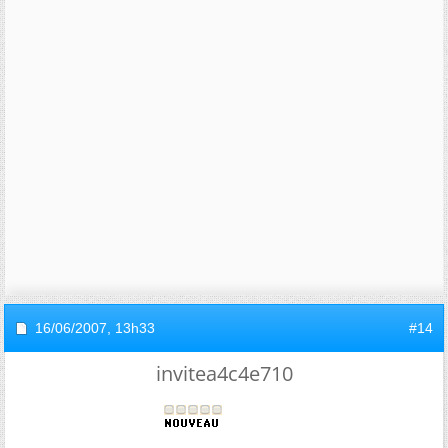
16/06/2007,
13h33
#14
invitea4c4e710