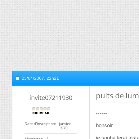
23/04/2007,
22h21
puits de lum
invite07211930
------
Date d'inscription
janvier
bonsoir
1970
je souhaiterai inst
Messages
1