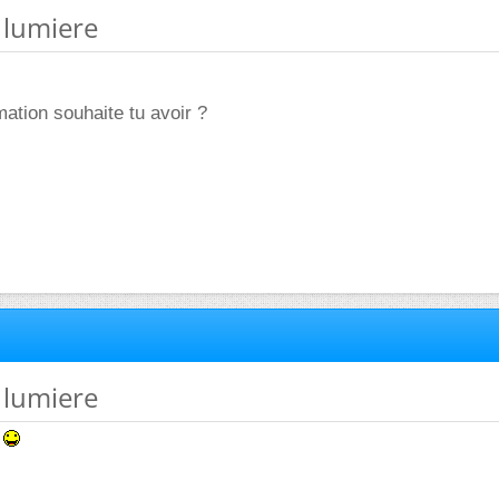
e lumiere
mation souhaite tu avoir ?
e lumiere
l