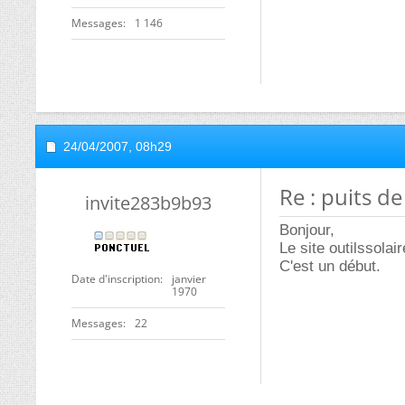
Messages
1 146
24/04/2007,
08h29
Re : puits d
invite283b9b93
Bonjour,
Le site outilssola
C'est un début.
Date d'inscription
janvier
1970
Messages
22