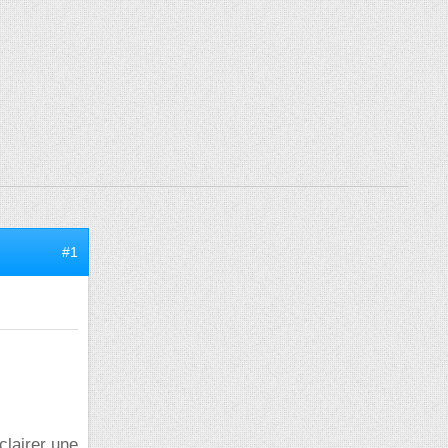
#1
clairer une