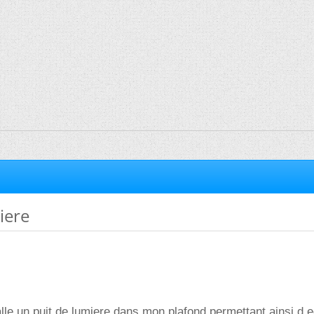
iere
alle un puit de lumiere dans mon plafond permettant ainsi d e