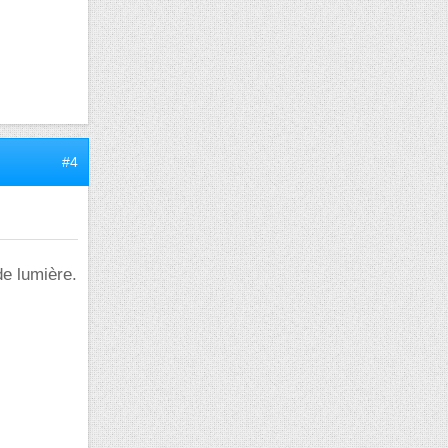
#4
de lumière.