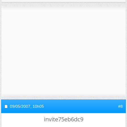
09/05/2007,
10h05
#8
invite75eb6dc9