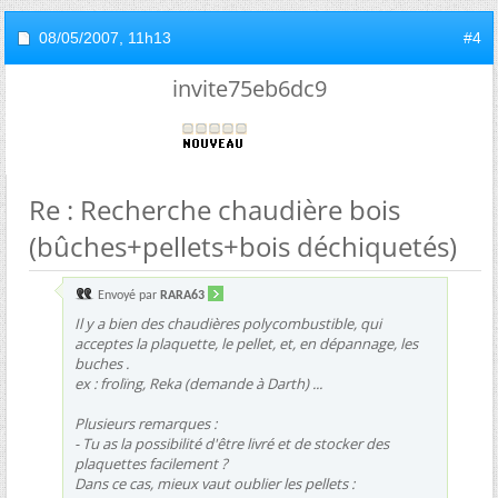
08/05/2007,
11h13
#4
invite75eb6dc9
Re : Recherche chaudière bois
(bûches+pellets+bois déchiquetés)
Envoyé par
RARA63
Il y a bien des chaudières polycombustible, qui
acceptes la plaquette, le pellet, et, en dépannage, les
buches .
ex : frolïng, Reka (demande à Darth) ...
Plusieurs remarques :
- Tu as la possibilité d'être livré et de stocker des
plaquettes facilement ?
Dans ce cas, mieux vaut oublier les pellets :