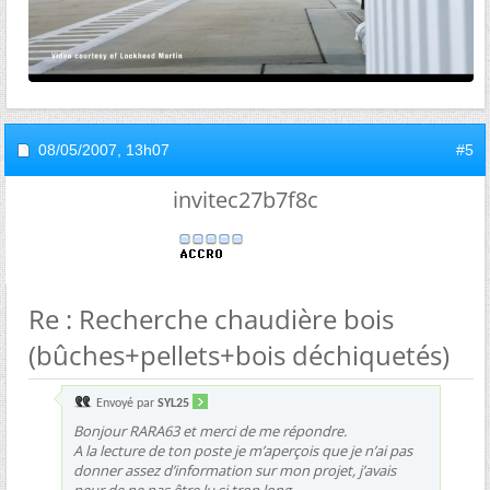
08/05/2007,
13h07
#5
invitec27b7f8c
Re : Recherche chaudière bois
(bûches+pellets+bois déchiquetés)
Envoyé par
SYL25
Bonjour RARA63 et merci de me répondre.
A la lecture de ton poste je m’aperçois que je n’ai pas
donner assez d’information sur mon projet, j’avais
peur de ne pas être lu si trop long.