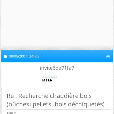
08/05/2007,
14h09
#6
invite6da71fa7
Re : Recherche chaudière bois
(bûches+pellets+bois déchiquetés)
salut