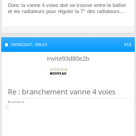
Donc la vanne 4 voies doit se trouver entre le ballon
et les radiateurs pour réguler la T° des radiateurs...
29/08/2007,
08h23
#19
invite93d80e2b
Re : branchement vanne 4 voies
bonjour,
je viens de lire le fil de vos discussions , je trouve que
tout cela est bien compliqué . Pour ma part j'ai
remplacé ma chaudière fuel par une chaudière bois (
Vigas 45 KW) avec 2 ballons de 1000L . J'ai suivi les
recommandations du fabricant en installant un produit