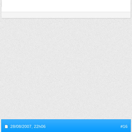
28/08/2007,
22h06
#16