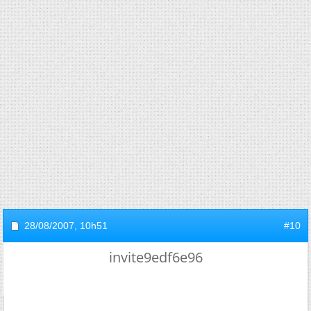
28/08/2007,
10h51
#10
invite9edf6e96