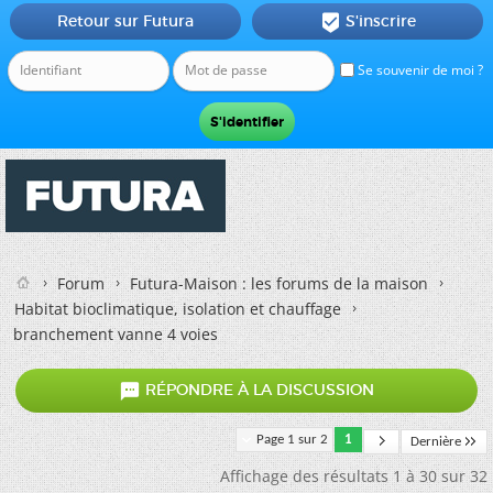
Retour sur Futura
S'inscrire

Se souvenir de moi ?
Forum
Futura-Maison : les forums de la maison
Habitat bioclimatique, isolation et chauffage
branchement vanne 4 voies

RÉPONDRE À LA DISCUSSION
Page 1 sur 2
1
Dernière
Affichage des résultats 1 à 30 sur 32