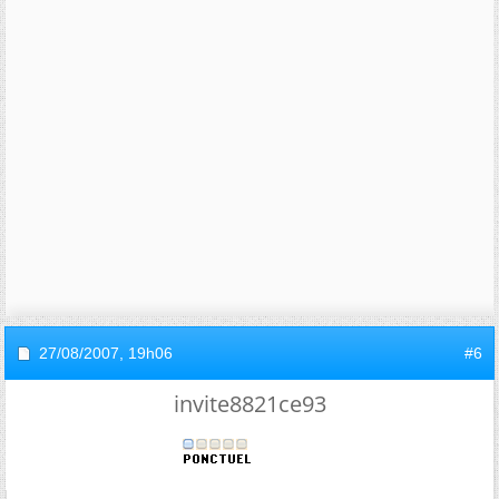
27/08/2007,
19h06
#6
invite8821ce93