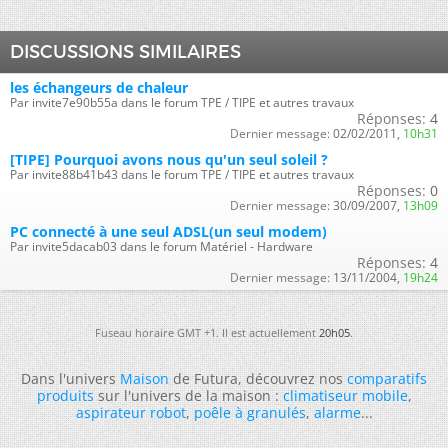
DISCUSSIONS SIMILAIRES
les échangeurs de chaleur
Par invite7e90b55a dans le forum TPE / TIPE et autres travaux
Réponses:
4
Dernier message:
02/02/2011,
10h31
[TIPE] Pourquoi avons nous qu'un seul soleil ?
Par invite88b41b43 dans le forum TPE / TIPE et autres travaux
Réponses:
0
Dernier message:
30/09/2007,
13h09
PC connecté à une seul ADSL(un seul modem)
Par invite5dacab03 dans le forum Matériel - Hardware
Réponses:
4
Dernier message:
13/11/2004,
19h24
Fuseau horaire GMT +1. Il est actuellement
20h05
.
Dans l'univers
Maison
de Futura, découvrez nos
comparatifs
produits
sur l'univers de la maison :
climatiseur mobile
,
aspirateur robot
,
poêle à granulés
,
alarme
...