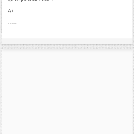
A+
-----