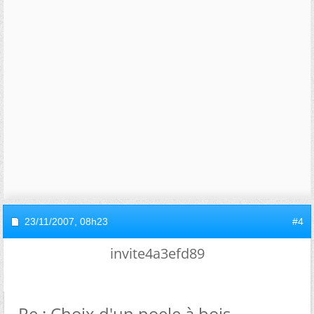
23/11/2007,
08h23
#4
invite4a3efd89
Re : Choix d'un poele à bois