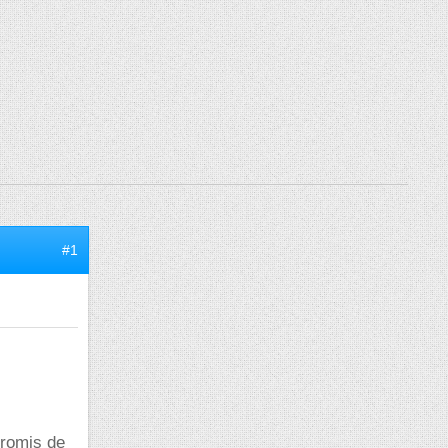
#1
promis de