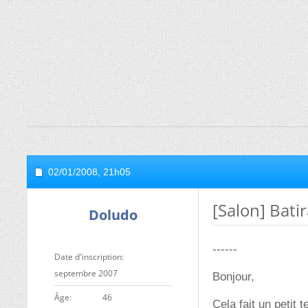
02/01/2008,
21h05
[Salon] Bati
Doludo
------
Date d'inscription
septembre 2007
Bonjour,
ge
46
Cela fait un petit 