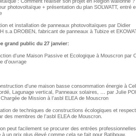
oltaïque : Comment réaliser son projet en Région wallonne ?
eur photovoltaïque + présentation du plan SOLWATT, entré e
e
tion et installation de panneaux photovoltaïques par Didier
.a DROBEN, fabricant de panneaux à Tubize et EKOWA
ée grand public du 27 janvier:
ruction d’une Maison Passive et Ecologique à Mouscron par 
e d’ouvrage
Construction d’une maison basse consommation énergie à Cel
ordé, Lagunage vertical, Panneaux solaires, … par Julie 
, Chargée de Mission à l’asbl ELEA de Mouscron
tation de techniques de constructions écologiques et respe
ar des membres de l’asbl ELEA de Mouscron.
l'on peut facilement se procurer des entrées professionnelles
e à un prix plus élevé comme cela se fait pour Batibouw.