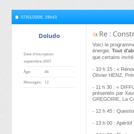
07/01/2008,
19h43
Re : Const
Doludo
Voici le programm
énergie.
Tout d'ab
Date d'inscription
que certains invi
septembre 2007
- 10 h 15 : « Réno
ge
46
Olivier HENZ, Pré
Messages
12
- 11 h 30 : « DIFFU
présentés par Xav
GREGOIRE, La Co
- 12 h 45 : Quest
- 13 h 00 : Apériti