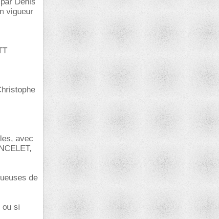
 par Denis
n vigueur
TT
Christophe
les, avec
PONCELET,
ctueuses de
 ou si