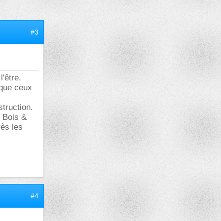
#3
'être,
 que ceux
struction.
t Bois &
rès les
#4