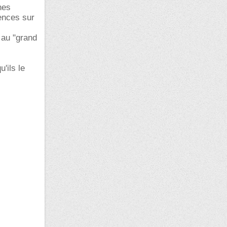
nes
ences sur
 au "grand
u'ils le