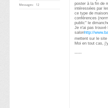
poster à la fin de
Messages
12
intéressées par le
ce type de maisons
conférences (norm
public" le dimanch
Je n'ai pas trouvé
salon
http://www.b
mettent sur le sit
Moi en tout cas, j'
-----