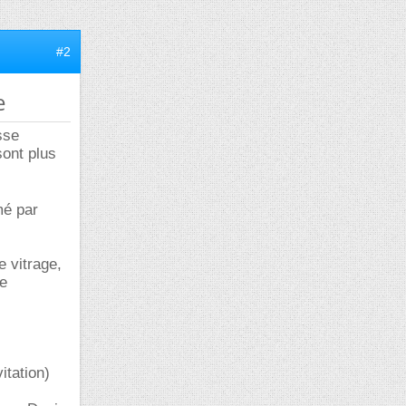
#2
e
sse
sont plus
mé par
e vitrage,
he
itation)