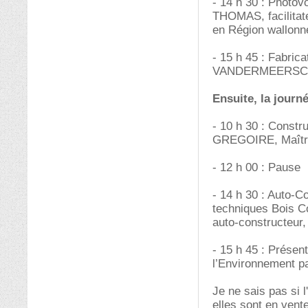
- 14 h 30 : Photov
THOMAS, facilitat
en Région wallonn
- 15 h 45 : Fabrica
VANDERMEERSCH s
Ensuite, la journ
- 10 h 30 : Const
GREGOIRE, Maîtr
- 12 h 00 : Pause
- 14 h 30 : Auto-
techniques Bois C
auto-constructeur
- 15 h 45 : Présen
l’Environnement p
Je ne sais pas si 
elles sont en vent