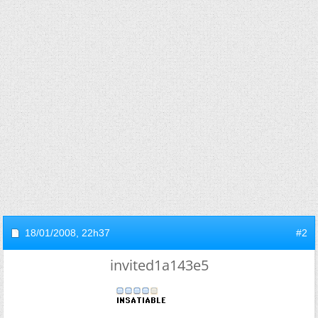
18/01/2008,
22h37
#2
invited1a143e5