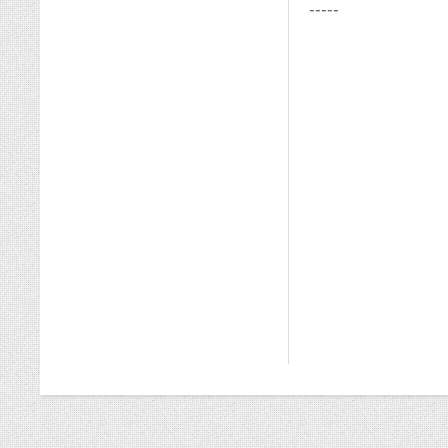
-----