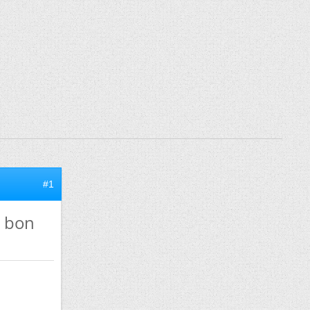
#1
n bon