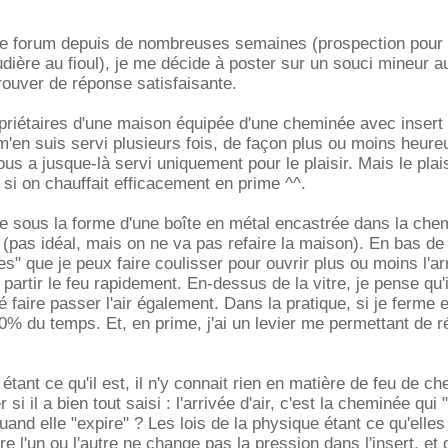
 ce forum depuis de nombreuses semaines (prospection pour
udière au fioul), je me décide à poster sur un souci mineur a
trouver de réponse satisfaisante.
iétaires d'une maison équipée d'une cheminée avec insert
'en suis servi plusieurs fois, de façon plus ou moins heure
us a jusque-là servi uniquement pour le plaisir. Mais le plai
 si on chauffait efficacement en prime ^^.
te sous la forme d'une boîte en métal encastrée dans la che
 (pas idéal, mais on ne va pas refaire la maison). En bas de 
ttes" que je peux faire coulisser pour ouvrir plus ou moins l'arr
 partir le feu rapidement. En-dessus de la vitre, je pense qu'i
 faire passer l'air également. Dans la pratique, si je ferme 
90% du temps. Et, en prime, j'ai un levier me permettant de ré
ant ce qu'il est, il n'y connait rien en matière de feu de c
r si il a bien tout saisi : l'arrivée d'air, c'est la cheminée qui 
 quand elle "expire" ? Les lois de la physique étant ce qu'elles
re l'un ou l'autre ne change pas la pression dans l'insert, et