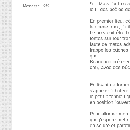
!)... Mais j'ai tr
Messages
960
le fil des poêles d
En premier lieu, c
le chêne, moi, j'ut
Le bois doit être 
fentes sur leur tr
faute de matos adap
frappe les bûches 
quoi...
Beaucoup préfèrent
cm), avec des bûch
En lisant ce forum, 
s'appeler "chaleur
le petit bitonniau q
en position "ouvert
Pour allumer mon f
que j'espère mettr
en sciure et parafi