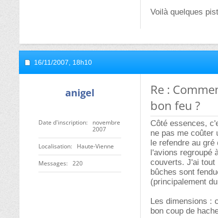
Voilà quelques pist
16/11/2007,
18h10
Re : Comment
anigel
bon feu ?
Date d'inscription
novembre
Côté essences, c'e
2007
ne pas me coûter un
le refendre au gré
Localisation
Haute-Vienne
l'avions regroupé à
couverts. J'ai tout 
Messages
220
bûches sont fendue
(principalement du 
Les dimensions : c
bon coup de hache 