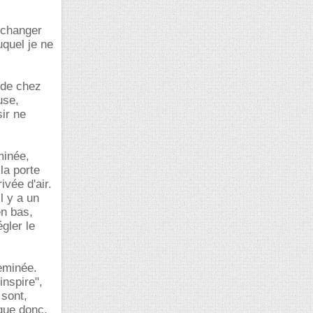
 changer
uquel je ne
 de chez
use,
sir ne
minée,
la porte
ivée d'air.
l y a un
en bas,
gler le
heminée.
"inspire",
 sont,
 que donc,