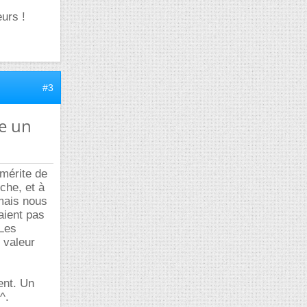
eurs !
#3
re un
 mérite de
che, et à
 mais nous
taient pas
 Les
 valeur
ent. Un
^.