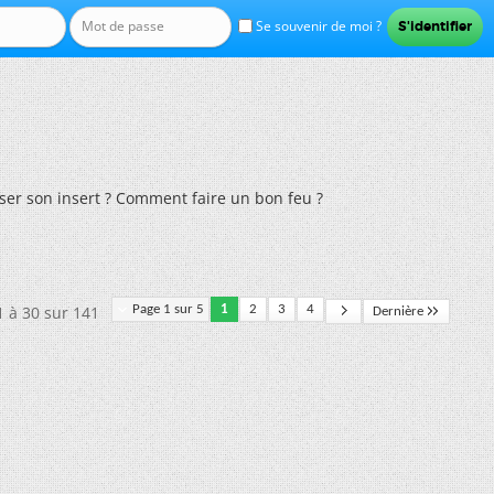
Se souvenir de moi ?
ser son insert ? Comment faire un bon feu ?
1 à 30 sur 141
Page 1 sur 5
1
2
3
4
Dernière