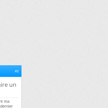
#2
ire un
ent ma
 dernier