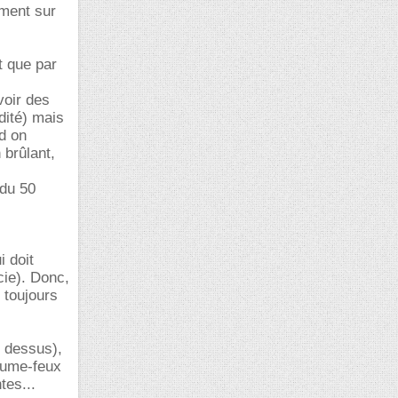
mment sur
t que par
voir des
dité) mais
nd on
 brûlant,
 du 50
i doit
cie). Donc,
e toujours
e dessus),
llume-feux
tes...