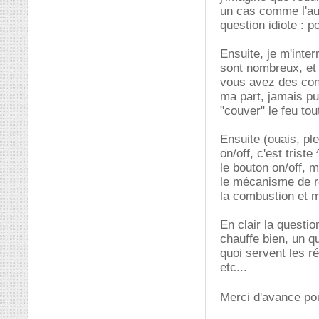
un cas comme l'aut
question idiote : 
Ensuite, je m'inte
sont nombreux, et 
vous avez des cons
ma part, jamais pu
"couver" le feu tou
Ensuite (ouais, pl
on/off, c'est trist
le bouton on/off, 
le mécanisme de r
la combustion et 
En clair la questi
chauffe bien, un q
quoi servent les ré
etc...
Merci d'avance po