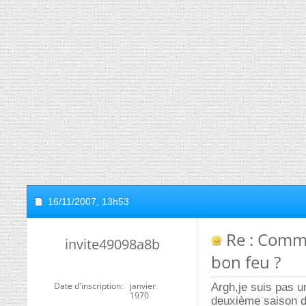
16/11/2007,
13h53
Re : Comme
invite49098a8b
bon feu ?
Date d'inscription
janvier
Argh,je suis pas 
1970
deuxième saison de