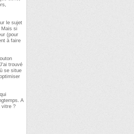
rs,
r le sujet
 Mais si
eur (pour
nt à faire
bouton
J'ai trouvé
ù se situe
optimiser
qui
ongtemps. A
 vitre ?