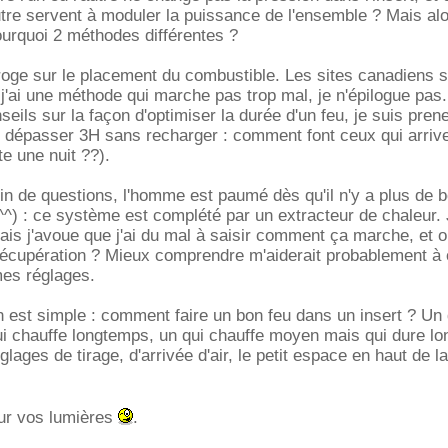
re servent à moduler la puissance de l'ensemble ? Mais alo
pourquoi 2 méthodes différentes ?
rroge sur le placement du combustible. Les sites canadiens su
j'ai une méthode qui marche pas trop mal, je n'épilogue pas.
eils sur la façon d'optimiser la durée d'un feu, je suis pren
 dépasser 3H sans recharger : comment font ceux qui arrive
te une nuit ??).
ein de questions, l'homme est paumé dès qu'il n'y a plus de 
e ^^) : ce système est complété par un extracteur de chaleur. 
mais j'avoue que j'ai du mal à saisir comment ça marche, et o
écupération ? Mieux comprendre m'aiderait probablement à 
mes réglages.
on est simple : comment faire un bon feu dans un insert ? Un 
ui chauffe longtemps, un qui chauffe moyen mais qui dure l
glages de tirage, d'arrivée d'air, le petit espace en haut de la
ur vos lumières
.