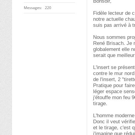
Bonsoir,
Messages
220
Fidèle lecteur de
notre actuelle cha
suis pas arrivé à 
Nous sommes propr
René Brisach. Je m
globalement elle no
serait que meilleur
L'insert se présen
contre le mur nord
de l'insert, 2 "tire
Pratique pour faire
léger espace sensé
j'étouffe mon feu 
tirage.
L'homme moderne ét
Donc il veut vérifie
et le tirage, c'est
j'imagine que rédui