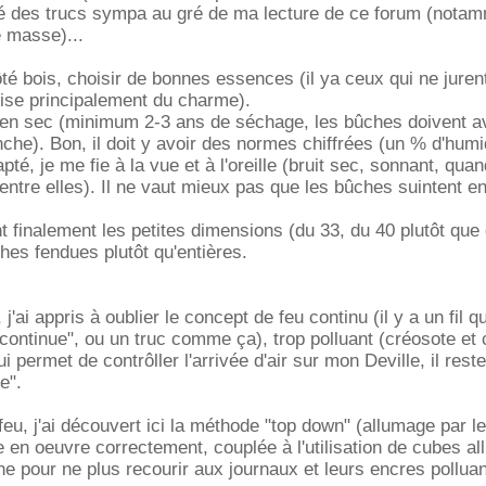
ouvé des trucs sympa au gré de ma lecture de ce forum (nota
e masse)...
ôté bois, choisir de bonnes essences (il ya ceux qui ne juren
ilise principalement du charme).
bien sec (minimum 2-3 ans de séchage, les bûches doivent a
anche). Bon, il doit y avoir des normes chiffrées (un % d'humi
té, je me fie à la vue et à l'oreille (bruit sec, sonnant, qua
entre elles). Il ne vaut mieux pas que les bûches suintent en
 finalement les petites dimensions (du 33, du 40 plutôt que
es fendues plutôt qu'entières.
j'ai appris à oublier le concept de feu continu (il y a un fil qu
 continue", ou un truc comme ça), trop polluant (créosote et 
ui permet de contrôller l'arrivée d'air sur mon Deville, il rest
e".
eu, j'ai découvert ici la méthode "top down" (allumage par l
e en oeuvre correctement, couplée à l'utilisation de cubes a
ne pour ne plus recourir aux journaux et leurs encres polluan