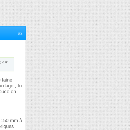
#2
, est
 laine
rdage , tu
douce en
de 150 mm à
briques