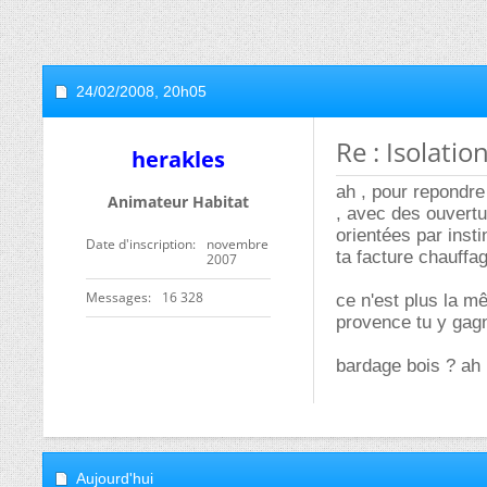
24/02/2008,
20h05
Re : Isolatio
herakles
ah , pour repondre 
Animateur Habitat
, avec des ouvertu
orientées par insti
Date d'inscription
novembre
ta facture chauffag
2007
Messages
16 328
ce n'est plus la 
provence tu y gagn
bardage bois ? ah ,
Aujourd'hui