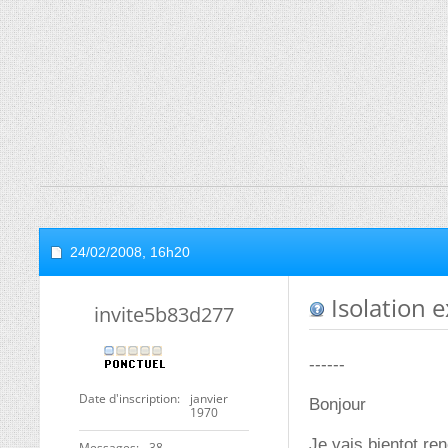
24/02/2008,
16h20
Isolation e
invite5b83d277
------
Date d'inscription
janvier
Bonjour
1970
Je vais bientot re
Messages
38