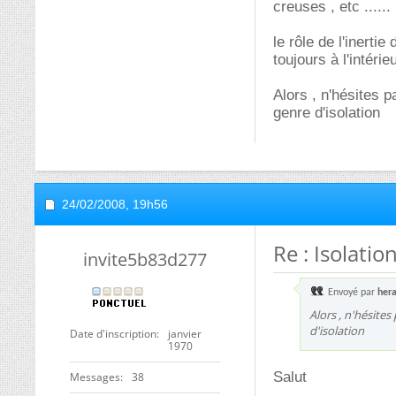
creuses , etc ......
le rôle de l'inert
toujours à l'intéri
Alors , n'hésites p
genre d'isolation
24/02/2008,
19h56
Re : Isolatio
invite5b83d277
Envoyé par
hera
Alors , n'hésites
d'isolation
Date d'inscription
janvier
1970
Salut
Messages
38