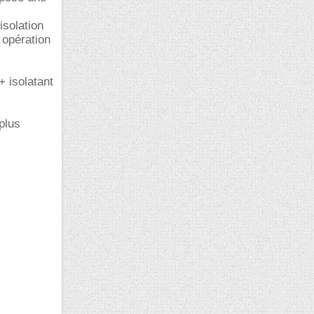
isolation
 opération
+ isolatant
plus