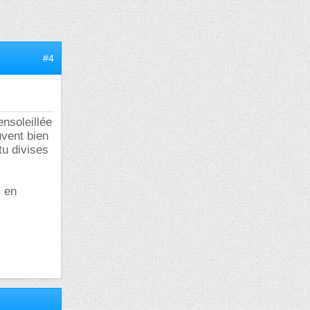
#4
ensoleillée
uvent bien
tu divises
 en