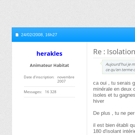
24/02/2008,
16h27
Re : Isolatio
herakles
Aujourd'hui je m
Animateur Habitat
ce qu'en terme d
Date d'inscription
novembre
2007
ca oui , tu serais 
minérale en deux c
Messages
16 328
isoles et tu gagnes
hiver
De plus , tu ne per
il est bien établi
180 d'isolant intér