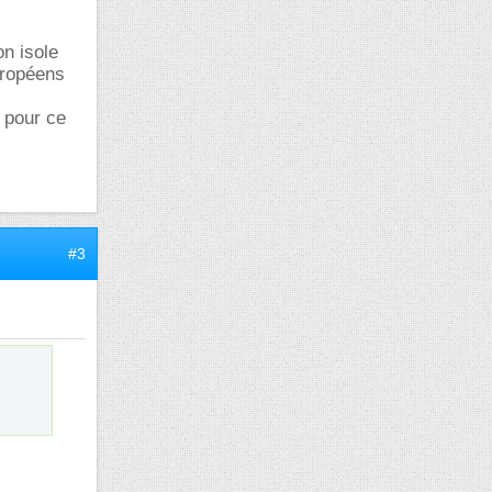
on isole
européens
s pour ce
#3