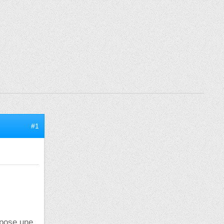
#1
 pose une