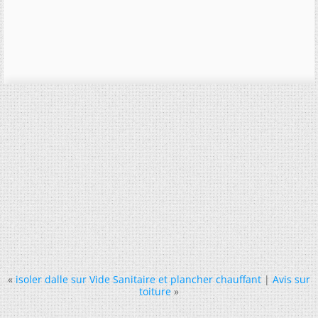
«
isoler dalle sur Vide Sanitaire et plancher chauffant
|
Avis sur
toiture
»