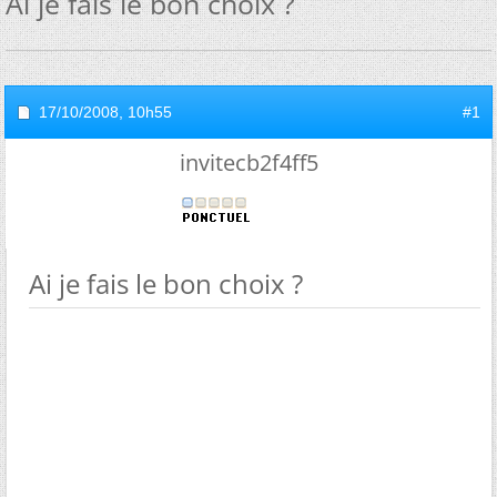
Ai je fais le bon choix ?
17/10/2008,
10h55
#1
invitecb2f4ff5
Ai je fais le bon choix ?