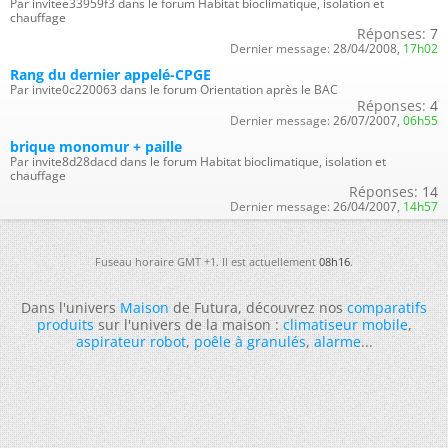
Par invitee33959f3 dans le forum Habitat bioclimatique, isolation et
chauffage
Réponses:
7
Dernier message:
28/04/2008,
17h02
Rang du dernier appelé-CPGE
Par invite0c220063 dans le forum Orientation après le BAC
Réponses:
4
Dernier message:
26/07/2007,
06h55
brique monomur + paille
Par invite8d28dacd dans le forum Habitat bioclimatique, isolation et
chauffage
Réponses:
14
Dernier message:
26/04/2007,
14h57
Fuseau horaire GMT +1. Il est actuellement
08h16
.
Dans l'univers
Maison
de Futura, découvrez nos
comparatifs
produits
sur l'univers de la maison :
climatiseur mobile
,
aspirateur robot
,
poêle à granulés
,
alarme
...