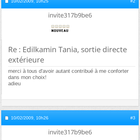
10/02/2009,
10h25
#2
invite317b9be6
Re : Edilkamin Tania, sortie directe
extérieure
merci à tous d'avoir autant contribué à me conforter
dans mon choix!
adieu
10/02/2009,
10h26
#3
invite317b9be6