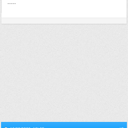
-----