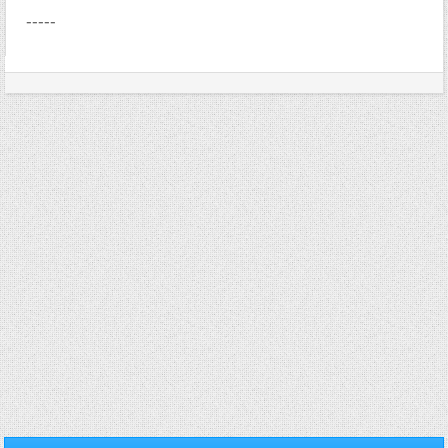
-----