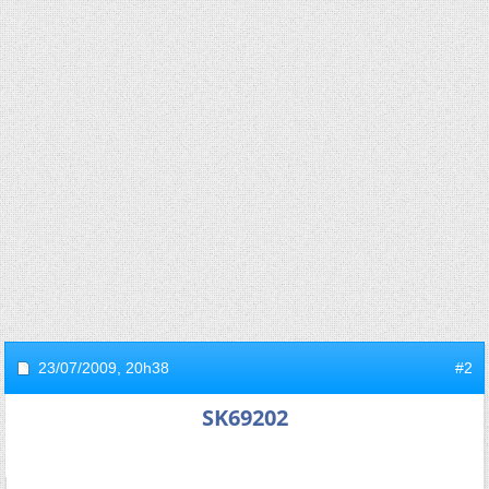
23/07/2009,
20h38
#2
SK69202