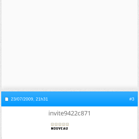
23/07/2009,
21h31
#3
invite9422c871