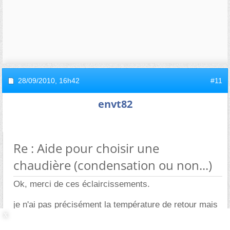
28/09/2010,
16h42
#11
envt82
Re : Aide pour choisir une
chaudière (condensation ou non...)
Ok, merci de ces éclaircissements.
je n'ai pas précisément la température de retour mais
ma régulation externe est réglée pour 80° (sortie
chaudière) s'il fait -10° dehors. dès qu'il commence à