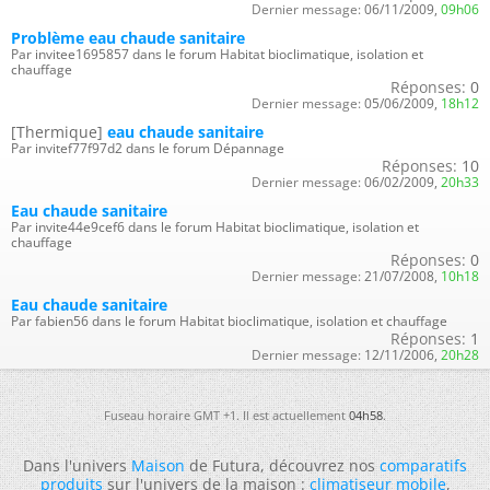
Dernier message:
06/11/2009,
09h06
Problème eau chaude sanitaire
Par invitee1695857 dans le forum Habitat bioclimatique, isolation et
chauffage
Réponses:
0
Dernier message:
05/06/2009,
18h12
[Thermique]
eau chaude sanitaire
Par invitef77f97d2 dans le forum Dépannage
Réponses:
10
Dernier message:
06/02/2009,
20h33
Eau chaude sanitaire
Par invite44e9cef6 dans le forum Habitat bioclimatique, isolation et
chauffage
Réponses:
0
Dernier message:
21/07/2008,
10h18
Eau chaude sanitaire
Par fabien56 dans le forum Habitat bioclimatique, isolation et chauffage
Réponses:
1
Dernier message:
12/11/2006,
20h28
Fuseau horaire GMT +1. Il est actuellement
04h58
.
Dans l'univers
Maison
de Futura, découvrez nos
comparatifs
produits
sur l'univers de la maison :
climatiseur mobile
,