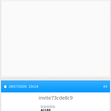
28/07/2009,
15h24
#3
invite73cde8c9