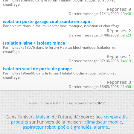
Par invite1abe4f90 dans le forum Habitat bioclimatique, isolation et
chauffage
Réponses:
9
Dernier message:
12/11/2009,
20h40
isolation porte garage coulissante en sapin
Par epierre dans le forum Habitat bioclimatique, isolation et chauffage
Réponses:
2
Dernier message:
31/08/2009,
09h23
Isolation laine + isolant mince
Par invitec7a18576 dans le forum Habitat bioclimatique, isolation et
chauffage
Réponses:
1
Dernier message:
07/10/2008,
14h19
isolation seuil de porte de garage
Par invitea196ea9b dans le forum Habitat bioclimatique, isolation et
chauffage
Réponses:
0
Dernier message:
13/05/2008,
21h56
Fuseau horaire GMT +1. Il est actuellement
03h12
.
Dans l'univers
Maison
de Futura, découvrez nos
comparatifs
produits
sur l'univers de la maison :
climatiseur mobile
,
aspirateur robot
,
poêle à granulés
,
alarme
...