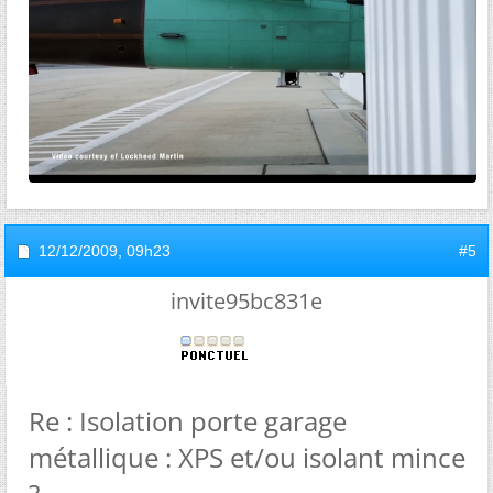
12/12/2009,
09h23
#5
invite95bc831e
Re : Isolation porte garage
métallique : XPS et/ou isolant mince