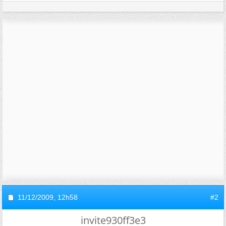
11/12/2009,
12h58
#2
invite930ff3e3