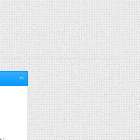
#1
ar