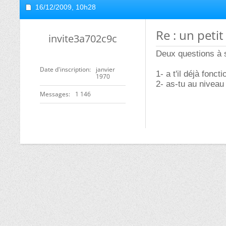
16/12/2009,
10h28
Re : un peti
invite3a702c9c
Deux questions à s
Date d'inscription
janvier
1- a t'il déjà fonc
1970
2- as-tu au niveau 
Messages
1 146