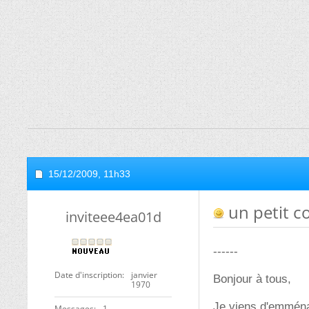
15/12/2009,
11h33
un petit c
inviteee4ea01d
------
Date d'inscription
janvier
Bonjour à tous,
1970
Je viens d'emména
Messages
1