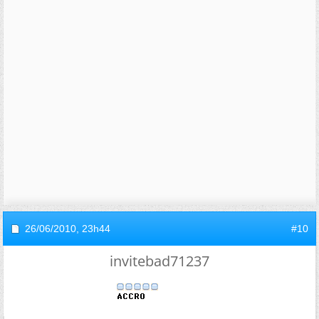
26/06/2010,
23h44
#10
invitebad71237