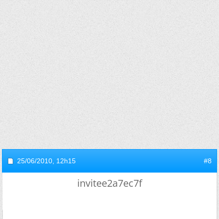
25/06/2010,
12h15
#8
invitee2a7ec7f