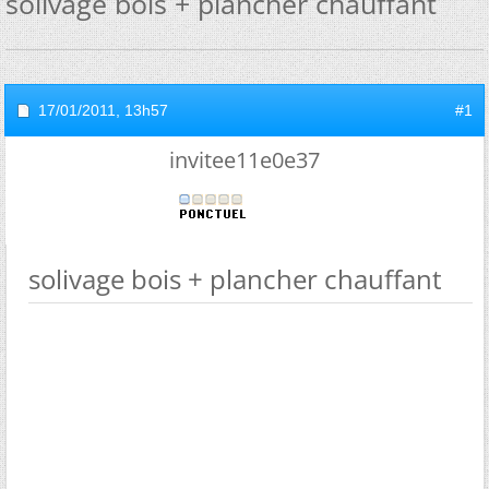
solivage bois + plancher chauffant
17/01/2011,
13h57
#1
invitee11e0e37
solivage bois + plancher chauffant